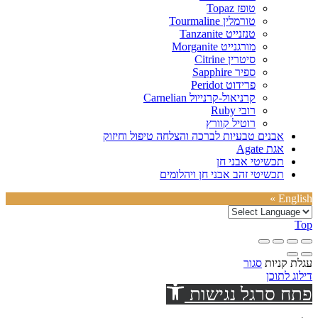
טופז Topaz
טורמלין Tourmaline
טנזנייט Tanzanite
מורגנייט Morganite
סיטרין Citrine
ספיר Sapphire
פרידוט Peridot
קרניאול-קרנייול Carnelian
רובי Ruby
רוטיל קוורץ
אבנים טבעיות לברכה והצלחה טיפול וחיזוק
אגת Agate
תכשיטי אבני חן
תכשיטי זהב אבני חן ויהלומים
English »
Top
עגלת קניות
סגור
דילוג לתוכן
פתח סרגל נגישות