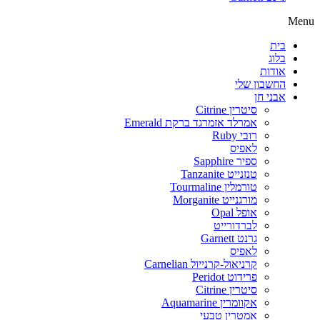
Menu
בית
בלוג
אודות
החשבון שלי
אבני חן
סיטרין Citrine
אמרלד אזמרגד ברקת Emerald
רובי Ruby
לאפיס
ספיר Sapphire
טנזנייט Tanzanite
טורמלין Tourmaline
מורגנייט Morganite
אופל Opal
לברדורייט
גרנט Garnett
לאפיס
קרניאול-קרנייול Carnelian
פרידוט Peridot
סיטרין Citrine
אקוומרין Aquamarine
אמטרין טבעי