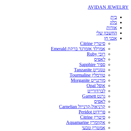
AVIDAN JEWELRY
בית
בלוג
אודות
החשבון שלי
אבני חן
סיטרין Citrine
אמרלד אזמרגד ברקת Emerald
רובי Ruby
לאפיס
ספיר Sapphire
טנזנייט Tanzanite
טורמלין Tourmaline
מורגנייט Morganite
אופל Opal
לברדורייט
גרנט Garnett
לאפיס
קרניאול-קרנייול Carnelian
פרידוט Peridot
סיטרין Citrine
אקוומרין Aquamarine
אמטרין טבעי