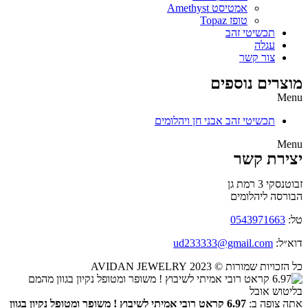
אמטיסט Amethyst
טופז Topaz
תכשיטי זהב
עגלה
צור קשר
מוצרים נוספים
Menu
תכשיטי זהב אבני חן ויהלומים
Menu
יצירת קשר
זבוטנסקי 3 רמת גן
הבורסה ליהלומים
טל:
0543971663
דוא״ל:
ud233333@gmail.com
כל הזכויות שמורות © 2023 AVIDAN JEWELRY
אתה צופה ב:
6.97 קראט רובי אמיתי לשיבוץ ! משופר ומטופל נקיון בגוון