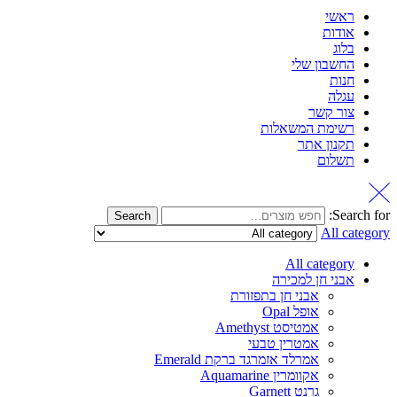
ראשי
אודות
בלוג
החשבון שלי
חנות
עגלה
צור קשר
רשימת המשאלות
תקנון אתר
תשלום
Search for:
Search
All category
All category
אבני חן למכירה
אבני חן בתפזורת
אופל Opal
אמטיסט Amethyst
אמטרין טבעי
אמרלד אזמרגד ברקת Emerald
אקוומרין Aquamarine
גרנט Garnett