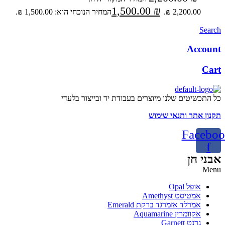
1,500.00
₪
2,200.00 ₪.
המחיר הנוכחי הוא: 1,500.00 ₪.
Search
Account
Cart
כל התכשיטים שלנו מיוצרים בעבודת יד ובייצור בלעדי
תקנון אתר ותנאי שימוש
Faceboo
f
אבני חן
Menu
אופל Opal
אמטיסט Amethyst
אמרלד אזמרגד ברקת Emerald
אקוומרין Aquamarine
גרנט Garnett