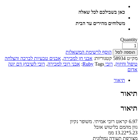
כאן בשבילכם לכל שאלה
משלוחים מהירים עד הבית
Quantity
הוסף לרשימת המשאלות
הוספה לסל
מק״ט
58934
קטגוריות:
אבני חן למכירה
,
אבנים טבעיות לברכה והצלחה
טיפול וחיזוק
,
רובי Ruby
Tags:
אבני רובי למכירה
,
רובי לשיבוץ דם יונה
אדום
תיאור
תיאור
תיאור
6.97 קראט רובי אמיתי. משופר נקיון
גוון מהמם בליטוש אובל
5.23*13.22 ממ
מצורפת תעודה גמולוגית