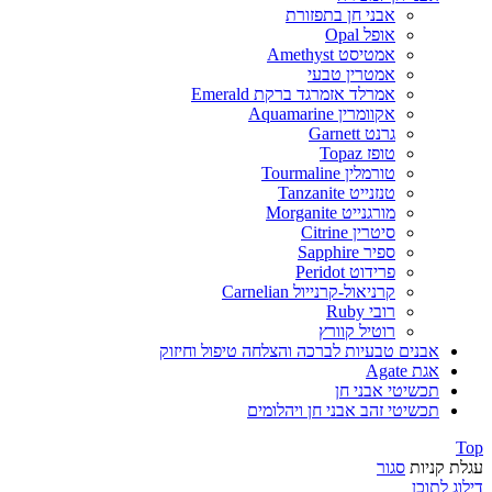
אבני חן בתפזורת
אופל Opal
אמטיסט Amethyst
אמטרין טבעי
אמרלד אזמרגד ברקת Emerald
אקוומרין Aquamarine
גרנט Garnett
טופז Topaz
טורמלין Tourmaline
טנזנייט Tanzanite
מורגנייט Morganite
סיטרין Citrine
ספיר Sapphire
פרידוט Peridot
קרניאול-קרנייול Carnelian
רובי Ruby
רוטיל קוורץ
אבנים טבעיות לברכה והצלחה טיפול וחיזוק
אגת Agate
תכשיטי אבני חן
תכשיטי זהב אבני חן ויהלומים
Top
עגלת קניות
סגור
דילוג לתוכן