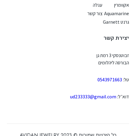
אקוומרין
עגלה
Aquamarine
צור קשר
גרנט Garnett
יצירת קשר
זבוטנסקי 3 רמת גן
הבורסה ליהלומים
טל:
0543971663
דוא״ל:
ud233333@gmail.com
כל הזכויות שמורות © 2023 AVIDAN JEWELRY