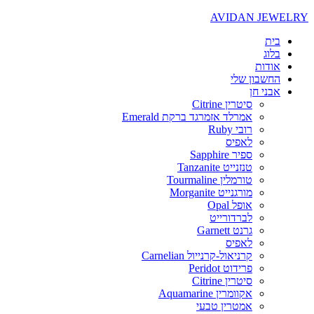
AVIDAN JEWELRY
בית
בלוג
אודות
החשבון שלי
אבני חן
סיטרין Citrine
אמרלד אזמרגד ברקת Emerald
רובי Ruby
לאפיס
ספיר Sapphire
טנזנייט Tanzanite
טורמלין Tourmaline
מורגנייט Morganite
אופל Opal
לברדורייט
גרנט Garnett
לאפיס
קרניאול-קרנייול Carnelian
פרידוט Peridot
סיטרין Citrine
אקוומרין Aquamarine
אמטרין טבעי