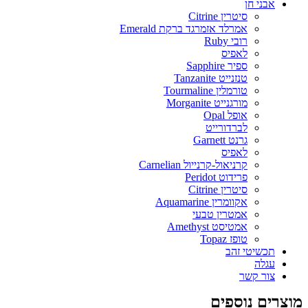
אבני חן
סיטרין Citrine
אמרלד אזמרגד ברקת Emerald
רובי Ruby
לאפיס
ספיר Sapphire
טנזנייט Tanzanite
טורמלין Tourmaline
מורגנייט Morganite
אופל Opal
לברדורייט
גרנט Garnett
לאפיס
קרניאול-קרנייול Carnelian
פרידוט Peridot
סיטרין Citrine
אקוומרין Aquamarine
אמטרין טבעי
אמטיסט Amethyst
טופז Topaz
תכשיטי זהב
עגלה
צור קשר
מוצרים נוספים