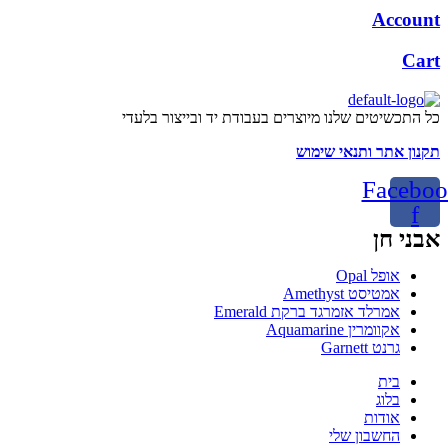
Account
Cart
כל התכשיטים שלנו מיוצרים בעבודת יד ובייצור בלעדי
תקנון אתר ותנאי שימוש
Faceboo
f
אבני חן
Menu
אופל Opal
אמטיסט Amethyst
אמרלד אזמרגד ברקת Emerald
אקוומרין Aquamarine
גרנט Garnett
Menu
בית
בלוג
אודות
החשבון שלי