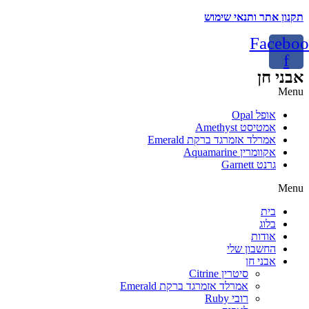
תקנון אתר ותנאי שימוש
Faceboo
f
אבני חן
Menu
אופל Opal
אמטיסט Amethyst
אמרלד אזמרגד ברקת Emerald
אקוומרין Aquamarine
גרנט Garnett
Menu
בית
בלוג
אודות
החשבון שלי
אבני חן
סיטרין Citrine
אמרלד אזמרגד ברקת Emerald
רובי Ruby