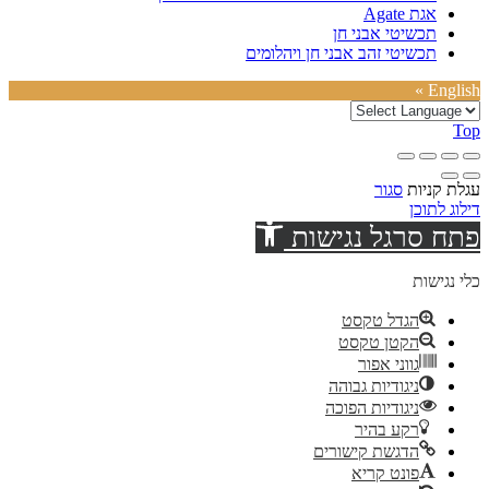
אגת Agate
תכשיטי אבני חן
תכשיטי זהב אבני חן ויהלומים
English »
Top
עגלת קניות
סגור
דילוג לתוכן
פתח סרגל נגישות
כלי נגישות
הגדל טקסט
הקטן טקסט
גווני אפור
ניגודיות גבוהה
ניגודיות הפוכה
רקע בהיר
הדגשת קישורים
פונט קריא