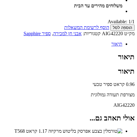
משלוחים מהירים עד הבית
Available:
1/1
הוסף לרשימת המשאלות
הוספה לסל
מק״ט
AIG42220
קטגוריות:
אבני חן למכירה
,
ספיר Sapphire
תיאור
תיאור
תיאור
0.96 קראט ספיר טבעי
מצורפת תעודה גמולוגית
AIG42220
אולי תאהב גם...