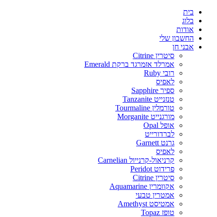
בית
בלוג
אודות
החשבון שלי
אבני חן
סיטרין Citrine
אמרלד אזמרגד ברקת Emerald
רובי Ruby
לאפיס
ספיר Sapphire
טנזנייט Tanzanite
טורמלין Tourmaline
מורגנייט Morganite
אופל Opal
לברדורייט
גרנט Garnett
לאפיס
קרניאול-קרנייול Carnelian
פרידוט Peridot
סיטרין Citrine
אקוומרין Aquamarine
אמטרין טבעי
אמטיסט Amethyst
טופז Topaz