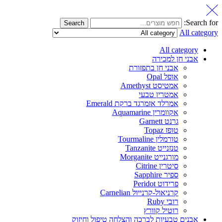
Search for:
Search
All category
All category
אבני חן למכירה
אבני חן בתפזורת
אופל Opal
אמטיסט Amethyst
אמטרין טבעי
אמרלד אזמרגד ברקת Emerald
אקוומרין Aquamarine
גרנט Garnett
טופז Topaz
טורמלין Tourmaline
טנזנייט Tanzanite
מורגנייט Morganite
סיטרין Citrine
ספיר Sapphire
פרידוט Peridot
קרניאול-קרנייול Carnelian
רובי Ruby
רוטיל קוורץ
אבנים טבעיות לברכה והצלחה טיפול וחיזוק