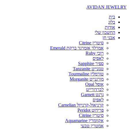
AVIDAN JEWELRY
בית
בלוג
אודות
החשבון שלי
אבני חן
סיטרין Citrine
אמרלד אזמרגד ברקת Emerald
רובי Ruby
לאפיס
ספיר Sapphire
טנזנייט Tanzanite
טורמלין Tourmaline
מורגנייט Morganite
אופל Opal
לברדורייט
גרנט Garnett
לאפיס
קרניאול-קרנייול Carnelian
פרידוט Peridot
סיטרין Citrine
אקוומרין Aquamarine
אמטרין טבעי