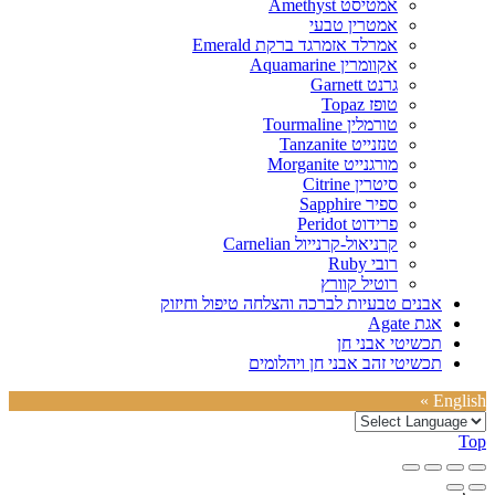
אמטיסט Amethyst
אמטרין טבעי
אמרלד אזמרגד ברקת Emerald
אקוומרין Aquamarine
גרנט Garnett
טופז Topaz
טורמלין Tourmaline
טנזנייט Tanzanite
מורגנייט Morganite
סיטרין Citrine
ספיר Sapphire
פרידוט Peridot
קרניאול-קרנייול Carnelian
רובי Ruby
רוטיל קוורץ
אבנים טבעיות לברכה והצלחה טיפול וחיזוק
אגת Agate
תכשיטי אבני חן
תכשיטי זהב אבני חן ויהלומים
English »
Top