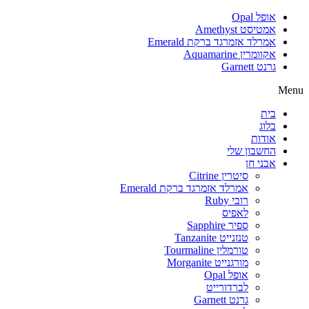
אופל Opal
אמטיסט Amethyst
אמרלד אזמרגד ברקת Emerald
אקוומרין Aquamarine
גרנט Garnett
Menu
בית
בלוג
אודות
החשבון שלי
אבני חן
סיטרין Citrine
אמרלד אזמרגד ברקת Emerald
רובי Ruby
לאפיס
ספיר Sapphire
טנזנייט Tanzanite
טורמלין Tourmaline
מורגנייט Morganite
אופל Opal
לברדורייט
גרנט Garnett