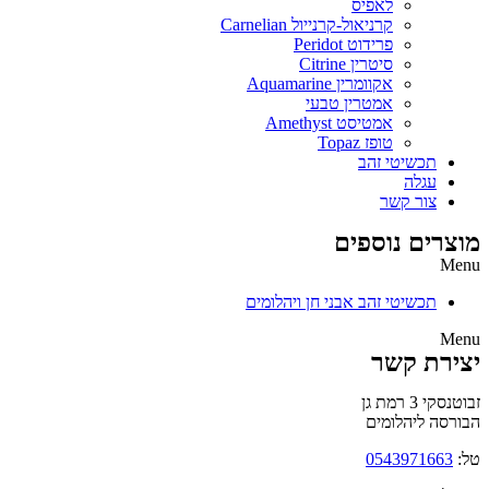
לאפיס
קרניאול-קרנייול Carnelian
פרידוט Peridot
סיטרין Citrine
אקוומרין Aquamarine
אמטרין טבעי
אמטיסט Amethyst
טופז Topaz
תכשיטי זהב
עגלה
צור קשר
מוצרים נוספים
Menu
תכשיטי זהב אבני חן ויהלומים
Menu
יצירת קשר
זבוטנסקי 3 רמת גן
הבורסה ליהלומים
טל:
0543971663