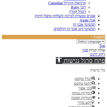
קרניאול-קרנייול Carnelian
רובי Ruby
רוטיל קוורץ
אבנים טבעיות לברכה והצלחה טיפול וחיזוק
אגת Agate
תכשיטי אבני חן
תכשיטי זהב אבני חן ויהלומים
English »
Top
עגלת קניות
סגור
דילוג לתוכן
פתח סרגל נגישות
כלי נגישות
הגדל טקסט
הקטן טקסט
גווני אפור
ניגודיות גבוהה
ניגודיות הפוכה
רקע בהיר