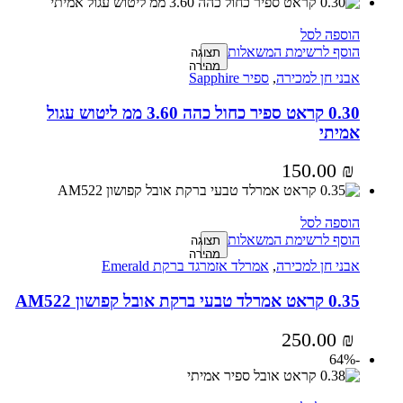
הוספה לסל
הוסף לרשימת המשאלות
תצוגה
מהירה
אבני חן למכירה
,
ספיר Sapphire
0.30 קראט ספיר כחול כהה 3.60 ממ ליטוש עגול
אמיתי
150.00
₪
הוספה לסל
הוסף לרשימת המשאלות
תצוגה
מהירה
אבני חן למכירה
,
אמרלד אזמרגד ברקת Emerald
0.35 קראט אמרלד טבעי ברקת אובל קפושון AM522
250.00
₪
-64%