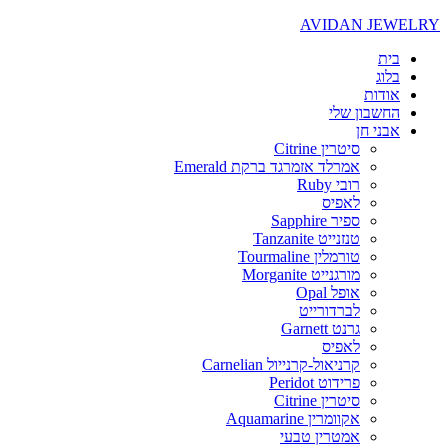
AVIDAN JEWELRY
בית
בלוג
אודות
החשבון שלי
אבני חן
סיטרין Citrine
אמרלד אזמרגד ברקת Emerald
רובי Ruby
לאפיס
ספיר Sapphire
טנזנייט Tanzanite
טורמלין Tourmaline
מורגנייט Morganite
אופל Opal
לברדורייט
גרנט Garnett
לאפיס
קרניאול-קרנייול Carnelian
פרידוט Peridot
סיטרין Citrine
אקוומרין Aquamarine
אמטרין טבעי