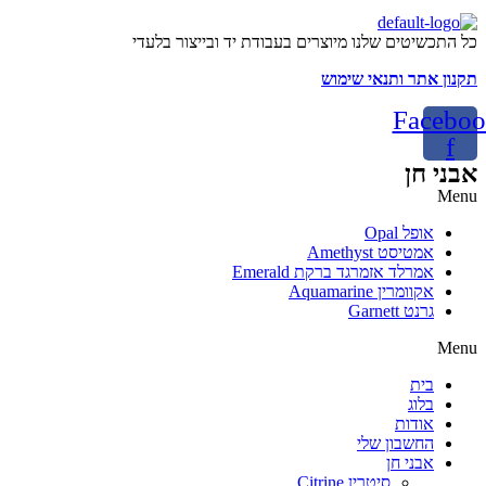
כל התכשיטים שלנו מיוצרים בעבודת יד ובייצור בלעדי
תקנון אתר ותנאי שימוש
Faceboo
f
אבני חן
Menu
אופל Opal
אמטיסט Amethyst
אמרלד אזמרגד ברקת Emerald
אקוומרין Aquamarine
גרנט Garnett
Menu
בית
בלוג
אודות
החשבון שלי
אבני חן
סיטרין Citrine