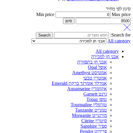
סינון לפי מחיר
Min price
Max price
סינון
Search for:
Search
All category
All category
אבני חן למכירה
אבני חן בתפזורת
אופל Opal
אמטיסט Amethyst
אמטרין טבעי
אמרלד אזמרגד ברקת Emerald
אקוומרין Aquamarine
גרנט Garnett
טופז Topaz
טורמלין Tourmaline
טנזנייט Tanzanite
מורגנייט Morganite
סיטרין Citrine
ספיר Sapphire
פרידוט Peridot