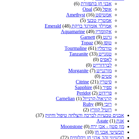
אבני חן בתפזורת
(6)
אופל Opal
(50)
אמטיסט Amethyst
(16)
אמטרין טבעי
(5)
אמרלד אזמרגד ברקת Emerald
(48)
אקוומרין Aquamarine
(49)
גרנט Garnett
(9)
טופז Topaz
(36)
טורמלין Tourmaline
(61)
טנזנייט Tanzanite
(33)
לאפיס
(0)
לברדורייט
(0)
מורגנייט Morganite
(7)
סטים
(0)
סיטרין Citrine
(21)
ספיר Sapphire
(61)
פרידוט Peridot
(2)
קרניאול-קרנייול Carnelian
(1)
רובי Ruby
(89)
רוטיל קוורץ
(2)
אבנים טבעיות לברכה והצלחה טיפול וחיזוק
(37)
אגת Agate
(1)
מון סטון - אבן ירח Moonstone
(0)
תכשיטי אבני חן
(10)
תכשיטי זהב אבני חן ויהלומים
(72)