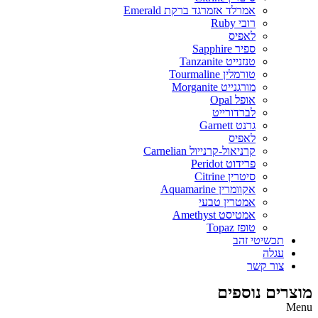
אמרלד אזמרגד ברקת Emerald
רובי Ruby
לאפיס
ספיר Sapphire
טנזנייט Tanzanite
טורמלין Tourmaline
מורגנייט Morganite
אופל Opal
לברדורייט
גרנט Garnett
לאפיס
קרניאול-קרנייול Carnelian
פרידוט Peridot
סיטרין Citrine
אקוומרין Aquamarine
אמטרין טבעי
אמטיסט Amethyst
טופז Topaz
תכשיטי זהב
עגלה
צור קשר
מוצרים נוספים
Menu