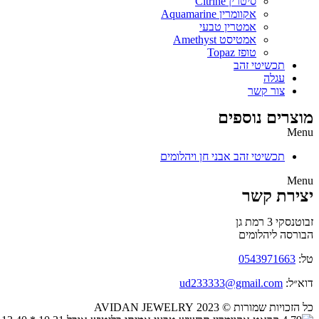
סיטרין Citrine
אקוומרין Aquamarine
אמטרין טבעי
אמטיסט Amethyst
טופז Topaz
תכשיטי זהב
עגלה
צור קשר
מוצרים נוספים
Menu
תכשיטי זהב אבני חן ויהלומים
Menu
יצירת קשר
זבוטנסקי 3 רמת גן
הבורסה ליהלומים
טל:
0543971663
דוא״ל:
ud233333@gmail.com
כל הזכויות שמורות © 2023 AVIDAN JEWELRY