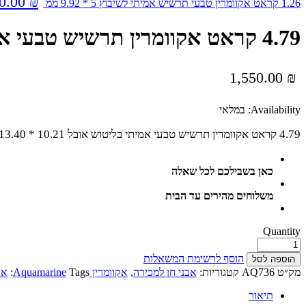
0.00
₪
1.26 קראט אקוומרין טבעי תרשיש אמיתי לשיבוץ 5 * 9.92 ממ
4.79 קראט אקוומרין תרשיש טבעי אמיתי בליטוש אובל 10.21 * 13.40 ממ מצורפת תעודה
1,550.00
₪
Availability:
במלאי
4.79 קראט אקוומרין תרשיש טבעי אמיתי בליטוש אובל 10.21 * 13.40 ממ
כאן בשבילכם לכל שאלה
משלוחים מהירים עד הבית
Quantity
הוסף לרשימת המשאלות
הוספה לסל
מק״ט
AQ736
קטגוריות:
אבני חן למכירה
,
אקוומרין Aquamarine
Tags:
אק
תיאור