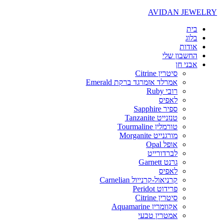
AVIDAN JEWELRY
בית
בלוג
אודות
החשבון שלי
אבני חן
סיטרין Citrine
אמרלד אזמרגד ברקת Emerald
רובי Ruby
לאפיס
ספיר Sapphire
טנזנייט Tanzanite
טורמלין Tourmaline
מורגנייט Morganite
אופל Opal
לברדורייט
גרנט Garnett
לאפיס
קרניאול-קרנייול Carnelian
פרידוט Peridot
סיטרין Citrine
אקוומרין Aquamarine
אמטרין טבעי