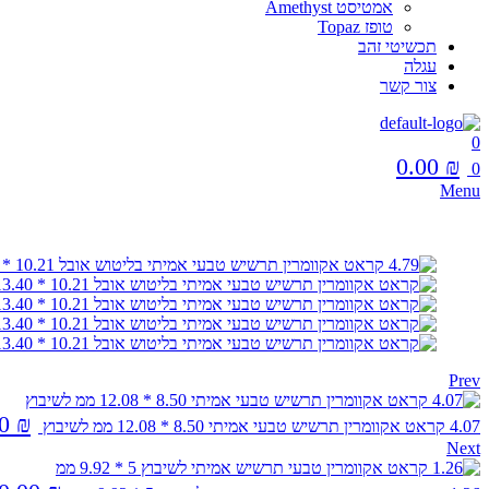
אמטיסט Amethyst
טופז Topaz
תכשיטי זהב
עגלה
צור קשר
0
0.00
₪
0
Menu
Prev
00
₪
4.07 קראט אקוומרין תרשיש טבעי אמיתי 8.50 * 12.08 ממ לשיבוץ
Next