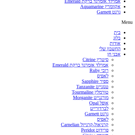
אמרלד אזמרגד ברקת Emerald
אקוומרין Aquamarine
גרנט Garnett
Menu
בית
בלוג
אודות
החשבון שלי
אבני חן
סיטרין Citrine
אמרלד אזמרגד ברקת Emerald
רובי Ruby
לאפיס
ספיר Sapphire
טנזנייט Tanzanite
טורמלין Tourmaline
מורגנייט Morganite
אופל Opal
לברדורייט
גרנט Garnett
לאפיס
קרניאול-קרנייול Carnelian
פרידוט Peridot