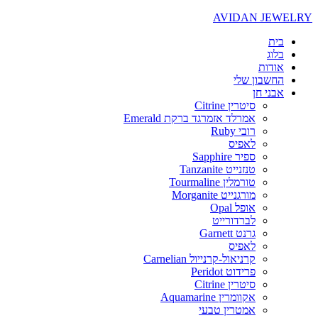
AVIDAN JEWELRY
בית
בלוג
אודות
החשבון שלי
אבני חן
סיטרין Citrine
אמרלד אזמרגד ברקת Emerald
רובי Ruby
לאפיס
ספיר Sapphire
טנזנייט Tanzanite
טורמלין Tourmaline
מורגנייט Morganite
אופל Opal
לברדורייט
גרנט Garnett
לאפיס
קרניאול-קרנייול Carnelian
פרידוט Peridot
סיטרין Citrine
אקוומרין Aquamarine
אמטרין טבעי