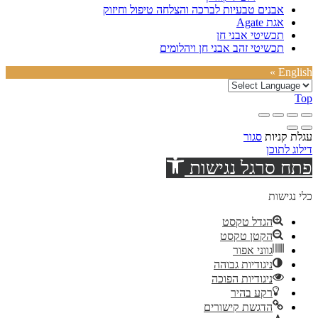
אבנים טבעיות לברכה והצלחה טיפול וחיזוק
אגת Agate
תכשיטי אבני חן
תכשיטי זהב אבני חן ויהלומים
English »
Top
עגלת קניות
סגור
דילוג לתוכן
פתח סרגל נגישות
כלי נגישות
הגדל טקסט
הקטן טקסט
גווני אפור
ניגודיות גבוהה
ניגודיות הפוכה
רקע בהיר
הדגשת קישורים