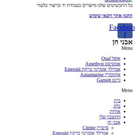
כל התכשיטים שלנו מיוצרים בעבודת יד ובייצור בלעדי
תקנון אתר ותנאי שימוש
Faceboo
f
אבני חן
Menu
אופל Opal
אמטיסט Amethyst
אמרלד אזמרגד ברקת Emerald
אקוומרין Aquamarine
גרנט Garnett
Menu
בית
בלוג
אודות
החשבון שלי
אבני חן
סיטרין Citrine
אמרלד אזמרגד ברקת Emerald