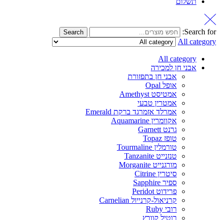
תשלום
Search for:
Search
All category
All category
אבני חן למכירה
אבני חן בתפזורת
אופל Opal
אמטיסט Amethyst
אמטרין טבעי
אמרלד אזמרגד ברקת Emerald
אקוומרין Aquamarine
גרנט Garnett
טופז Topaz
טורמלין Tourmaline
טנזנייט Tanzanite
מורגנייט Morganite
סיטרין Citrine
ספיר Sapphire
פרידוט Peridot
קרניאול-קרנייול Carnelian
רובי Ruby
רוטיל קוורץ