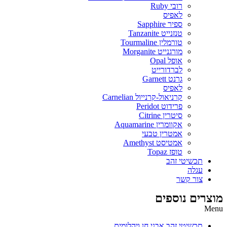
רובי Ruby
לאפיס
ספיר Sapphire
טנזנייט Tanzanite
טורמלין Tourmaline
מורגנייט Morganite
אופל Opal
לברדורייט
גרנט Garnett
לאפיס
קרניאול-קרנייול Carnelian
פרידוט Peridot
סיטרין Citrine
אקוומרין Aquamarine
אמטרין טבעי
אמטיסט Amethyst
טופז Topaz
תכשיטי זהב
עגלה
צור קשר
מוצרים נוספים
Menu
תכשיטי זהב אבני חן ויהלומים