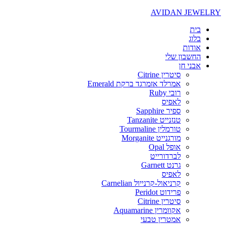
AVIDAN JEWELRY
בית
בלוג
אודות
החשבון שלי
אבני חן
סיטרין Citrine
אמרלד אזמרגד ברקת Emerald
רובי Ruby
לאפיס
ספיר Sapphire
טנזנייט Tanzanite
טורמלין Tourmaline
מורגנייט Morganite
אופל Opal
לברדורייט
גרנט Garnett
לאפיס
קרניאול-קרנייול Carnelian
פרידוט Peridot
סיטרין Citrine
אקוומרין Aquamarine
אמטרין טבעי