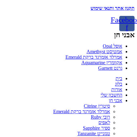
תקנון אתר ותנאי שימוש
Faceboo
f
אבני חן
Menu
אופל Opal
אמטיסט Amethyst
אמרלד אזמרגד ברקת Emerald
אקוומרין Aquamarine
גרנט Garnett
Menu
בית
בלוג
אודות
החשבון שלי
אבני חן
סיטרין Citrine
אמרלד אזמרגד ברקת Emerald
רובי Ruby
לאפיס
ספיר Sapphire
טנזנייט Tanzanite