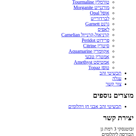
טורמלין Tourmaline
מורגנייט Morganite
אופל Opal
לברדורייט
גרנט Garnett
לאפיס
קרניאול-קרנייול Carnelian
פרידוט Peridot
סיטרין Citrine
אקוומרין Aquamarine
אמטרין טבעי
אמטיסט Amethyst
טופז Topaz
תכשיטי זהב
עגלה
צור קשר
מוצרים נוספים
Menu
תכשיטי זהב אבני חן ויהלומים
Menu
יצירת קשר
זבוטנסקי 3 רמת גן
הבורסה ליהלומים