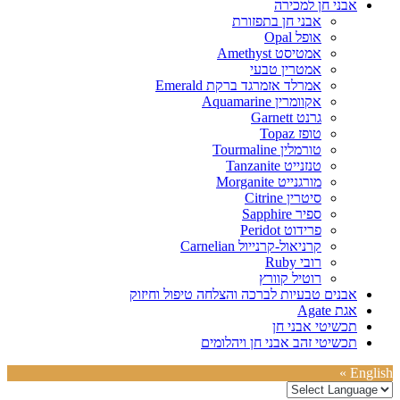
אבני חן למכירה
אבני חן בתפזורת
אופל Opal
אמטיסט Amethyst
אמטרין טבעי
אמרלד אזמרגד ברקת Emerald
אקוומרין Aquamarine
גרנט Garnett
טופז Topaz
טורמלין Tourmaline
טנזנייט Tanzanite
מורגנייט Morganite
סיטרין Citrine
ספיר Sapphire
פרידוט Peridot
קרניאול-קרנייול Carnelian
רובי Ruby
רוטיל קוורץ
אבנים טבעיות לברכה והצלחה טיפול וחיזוק
אגת Agate
תכשיטי אבני חן
תכשיטי זהב אבני חן ויהלומים
English »