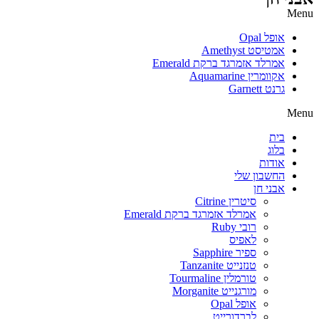
Menu
אופל Opal
אמטיסט Amethyst
אמרלד אזמרגד ברקת Emerald
אקוומרין Aquamarine
גרנט Garnett
Menu
בית
בלוג
אודות
החשבון שלי
אבני חן
סיטרין Citrine
אמרלד אזמרגד ברקת Emerald
רובי Ruby
לאפיס
ספיר Sapphire
טנזנייט Tanzanite
טורמלין Tourmaline
מורגנייט Morganite
אופל Opal
לברדורייט