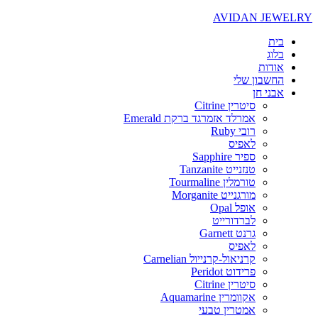
AVIDAN JEWELRY
בית
בלוג
אודות
החשבון שלי
אבני חן
סיטרין Citrine
אמרלד אזמרגד ברקת Emerald
רובי Ruby
לאפיס
ספיר Sapphire
טנזנייט Tanzanite
טורמלין Tourmaline
מורגנייט Morganite
אופל Opal
לברדורייט
גרנט Garnett
לאפיס
קרניאול-קרנייול Carnelian
פרידוט Peridot
סיטרין Citrine
אקוומרין Aquamarine
אמטרין טבעי