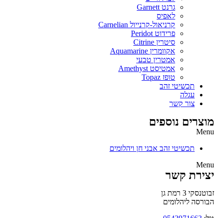
גרנט Garnett
לאפיס
קרניאול-קרנייול Carnelian
פרידוט Peridot
סיטרין Citrine
אקוומרין Aquamarine
אמטרין טבעי
אמטיסט Amethyst
טופז Topaz
תכשיטי זהב
עגלה
צור קשר
מוצרים נוספים
Menu
תכשיטי זהב אבני חן ויהלומים
Menu
יצירת קשר
זבוטנסקי 3 רמת גן
הבורסה ליהלומים