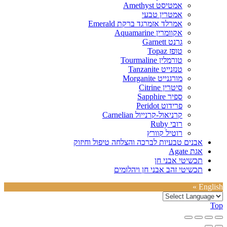
אמטיסט Amethyst
אמטרין טבעי
אמרלד אזמרגד ברקת Emerald
אקוומרין Aquamarine
גרנט Garnett
טופז Topaz
טורמלין Tourmaline
טנזנייט Tanzanite
מורגנייט Morganite
סיטרין Citrine
ספיר Sapphire
פרידוט Peridot
קרניאול-קרנייול Carnelian
רובי Ruby
רוטיל קוורץ
אבנים טבעיות לברכה והצלחה טיפול וחיזוק
אגת Agate
תכשיטי אבני חן
תכשיטי זהב אבני חן ויהלומים
English »
Top