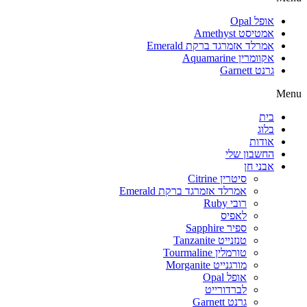
אופל Opal
אמטיסט Amethyst
אמרלד אזמרגד ברקת Emerald
אקוומרין Aquamarine
גרנט Garnett
Menu
בית
בלוג
אודות
החשבון שלי
אבני חן
סיטרין Citrine
אמרלד אזמרגד ברקת Emerald
רובי Ruby
לאפיס
ספיר Sapphire
טנזנייט Tanzanite
טורמלין Tourmaline
מורגנייט Morganite
אופל Opal
לברדורייט
גרנט Garnett