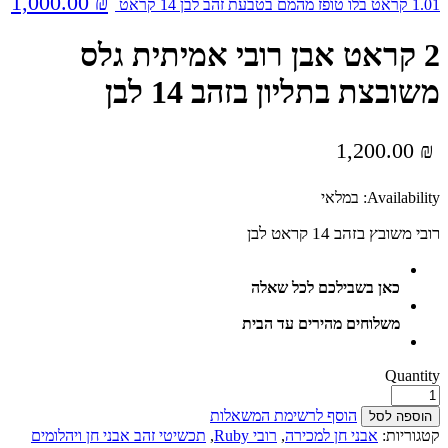
1,000.00
₪
1.01 קראט בלו טופז מהמם בטבעת זהב לבן 14 קראט
2 קראט אבן רובי אמיתית גלס
משובצת בתליון בזהב 14 לבן
1,200.00
₪
Availability:
במלאי
רובי משובץ בזהב 14 קראט לבן
כאן בשבילכם לכל שאלה
משלוחים מהירים עד הבית
Quantity
הוסף לרשימת המשאלות
הוספה לסל
קטגוריות:
אבני חן למכירה
,
רובי Ruby
,
תכשיטי זהב אבני חן ויהלומים