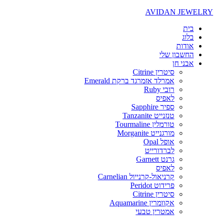
AVIDAN JEWELRY
בית
בלוג
אודות
החשבון שלי
אבני חן
סיטרין Citrine
אמרלד אזמרגד ברקת Emerald
רובי Ruby
לאפיס
ספיר Sapphire
טנזנייט Tanzanite
טורמלין Tourmaline
מורגנייט Morganite
אופל Opal
לברדורייט
גרנט Garnett
לאפיס
קרניאול-קרנייול Carnelian
פרידוט Peridot
סיטרין Citrine
אקוומרין Aquamarine
אמטרין טבעי