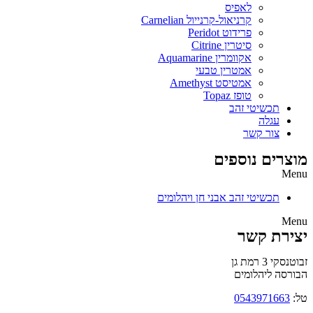
לאפיס
קרניאול-קרנייול Carnelian
פרידוט Peridot
סיטרין Citrine
אקוומרין Aquamarine
אמטרין טבעי
אמטיסט Amethyst
טופז Topaz
תכשיטי זהב
עגלה
צור קשר
מוצרים נוספים
Menu
תכשיטי זהב אבני חן ויהלומים
Menu
יצירת קשר
זבוטנסקי 3 רמת גן
הבורסה ליהלומים
טל:
0543971663