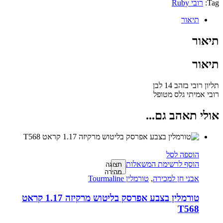
Tag:
רובי Ruby
תיאור
תיאור
תיאור
תליון רובי בזהב 14 לבן
רובי אמיתי גלס מטופל
אולי תאהב גם...
הוספה לסל
הוסף לרשימת המשאלות
תצוגה
מהירה
אבני חן למכירה
,
טורמלין Tourmaline
טורמלין בצבע אפרסק בליטוש מרקיזה 1.17 קראט
T568