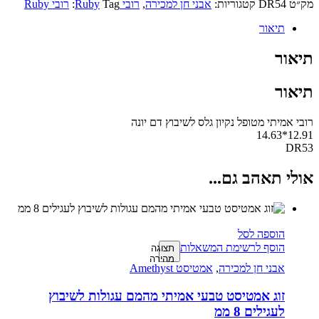
מק״ט
DR54
קטגוריות:
אבני חן למכירה
,
רובי Ruby
Tag:
רובי Ruby
תיאור
תיאור
תיאור
רובי אמיתי מטופל נקיון גלס לשיבוץ דם יונה
12.91*14.63
DR53
אולי תאהב גם...
הוספה לסל
הוסף לרשימת המשאלות
תצוגה
מהירה
אבני חן למכירה
,
אמטיסט Amethyst
זוג אמטיסט טבעי אמיתי מהמם עגולות לשיבוץ
לעגילים 8 ממ