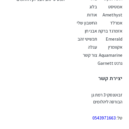
אמטיסט
בלוג
Amethyst
אודות
אמרלד
החשבון שלי
אזמרגד ברקת
אבני חן
Emerald
תכשיטי זהב
אקוומרין
עגלה
Aquamarine
צור קשר
גרנט Garnett
יצירת קשר
זבוטנסקי 3 רמת גן
הבורסה ליהלומים
טל:
0543971663