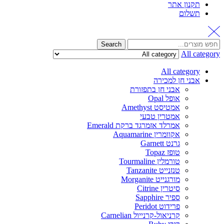
תקנון אתר
תשלום
Search
All category
All category
אבני חן למכירה
אבני חן בתפזורת
אופל Opal
אמטיסט Amethyst
אמטרין טבעי
אמרלד אזמרגד ברקת Emerald
אקוומרין Aquamarine
גרנט Garnett
טופז Topaz
טורמלין Tourmaline
טנזנייט Tanzanite
מורגנייט Morganite
סיטרין Citrine
ספיר Sapphire
פרידוט Peridot
קרניאול-קרנייול Carnelian