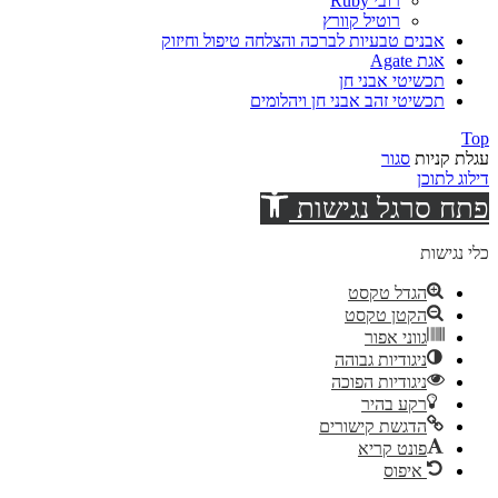
רובי Ruby
רוטיל קוורץ
אבנים טבעיות לברכה והצלחה טיפול וחיזוק
אגת Agate
תכשיטי אבני חן
תכשיטי זהב אבני חן ויהלומים
Top
עגלת קניות
סגור
דילוג לתוכן
פתח סרגל נגישות
כלי נגישות
הגדל טקסט
הקטן טקסט
גווני אפור
ניגודיות גבוהה
ניגודיות הפוכה
רקע בהיר
הדגשת קישורים
פונט קריא
איפוס