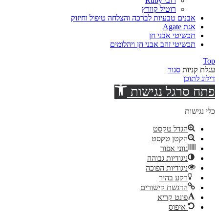
רובי Ruby
רוטיל קוורץ
אבנים טבעיות לברכה והצלחה טיפול וחיזוק
אגת Agate
תכשיטי אבני חן
תכשיטי זהב אבני חן ויהלומים
Top
עגלת קניות
סגור
דילוג לתוכן
פתח סרגל נגישות
כלי נגישות
הגדל טקסט
הקטן טקסט
גווני אפור
ניגודיות גבוהה
ניגודיות הפוכה
רקע בהיר
הדגשת קישורים
פונט קריא
איפוס