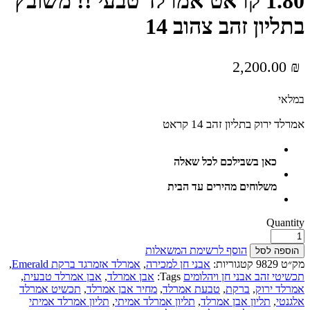
1.80 קראט אמרלד טבעי !! משובץ
בתליון זהב צהוב 14
2,200.00
₪
במלאי
אמרלד ירוק בתליון זהב 14 קראט
כאן בשבילכם לכל שאלה
משלוחים מהירים עד הבית
Quantity
הוסף לרשימת המשאלות
הוספה לסל
מק״ט
9829
קטגוריות:
אבני חן למכירה
,
אמרלד אזמרגד ברקת Emerald
,
תכשיטי זהב אבני חן ויהלומים
Tags:
אבן אמרלד
,
אבן אמרלד טבעית
,
אמרלד ירוק
,
ברקת
,
טבעת אמרלד
,
מחיר אבן אמרלד
,
תכשיט אמרלד
אלגנטי
,
תליון אבן אמרלד
,
תליון אמרלד אמיתי
,
תליון אמרלד אמיתי