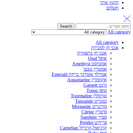
תקנון אתר
תשלום
Search
All category
All category
אבני חן למכירה
אבני חן בתפזורת
אופל Opal
אמטיסט Amethyst
אמטרין טבעי
אמרלד אזמרגד ברקת Emerald
אקוומרין Aquamarine
גרנט Garnett
טופז Topaz
טורמלין Tourmaline
טנזנייט Tanzanite
מורגנייט Morganite
סיטרין Citrine
ספיר Sapphire
פרידוט Peridot
קרניאול-קרנייול Carnelian