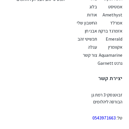
אמטיסט
בלוג
Amethyst
אודות
אמרלד
החשבון שלי
אזמרגד ברקת
אבני חן
Emerald
תכשיטי זהב
אקוומרין
עגלה
Aquamarine
צור קשר
גרנט Garnett
יצירת קשר
זבוטנסקי 3 רמת גן
הבורסה ליהלומים
טל:
0543971663