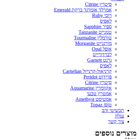
סיטרין Citrine
אמרלד אזמרגד ברקת Emerald
רובי Ruby
לאפיס
ספיר Sapphire
טנזנייט Tanzanite
טורמלין Tourmaline
מורגנייט Morganite
אופל Opal
לברדורייט
גרנט Garnett
לאפיס
קרניאול-קרנייול Carnelian
פרידוט Peridot
סיטרין Citrine
אקוומרין Aquamarine
אמטרין טבעי
אמטיסט Amethyst
טופז Topaz
תכשיטי זהב
עגלה
צור קשר
מוצרים נוספים