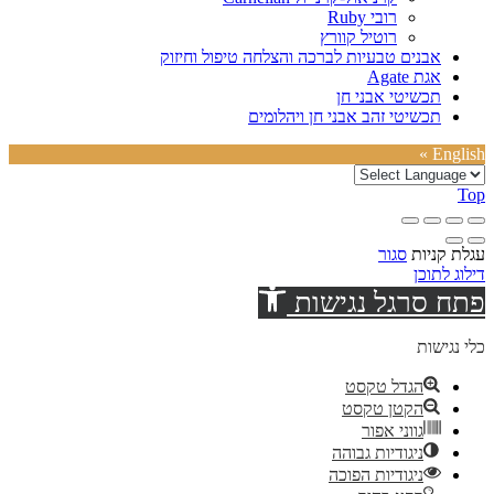
רובי Ruby
רוטיל קוורץ
אבנים טבעיות לברכה והצלחה טיפול וחיזוק
אגת Agate
תכשיטי אבני חן
תכשיטי זהב אבני חן ויהלומים
English »
Top
עגלת קניות
סגור
דילוג לתוכן
פתח סרגל נגישות
כלי נגישות
הגדל טקסט
הקטן טקסט
גווני אפור
ניגודיות גבוהה
ניגודיות הפוכה