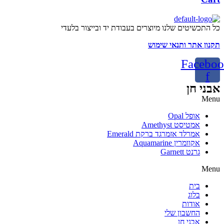
כל התכשיטים שלנו מיוצרים בעבודת יד ובייצור בלעדי
תקנון אתר ותנאי שימוש
Faceboo
f
אבני חן
Menu
אופל Opal
אמטיסט Amethyst
אמרלד אזמרגד ברקת Emerald
אקוומרין Aquamarine
גרנט Garnett
Menu
בית
בלוג
אודות
החשבון שלי
אבני חן