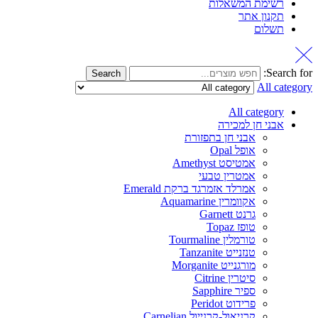
רשימת המשאלות
תקנון אתר
תשלום
Search for:
Search
All category
All category
אבני חן למכירה
אבני חן בתפזורת
אופל Opal
אמטיסט Amethyst
אמטרין טבעי
אמרלד אזמרגד ברקת Emerald
אקוומרין Aquamarine
גרנט Garnett
טופז Topaz
טורמלין Tourmaline
טנזנייט Tanzanite
מורגנייט Morganite
סיטרין Citrine
ספיר Sapphire
פרידוט Peridot
קרניאול-קרנייול Carnelian