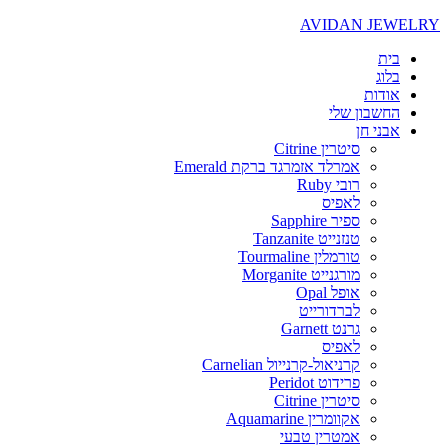
AVIDAN JEWELRY
בית
בלוג
אודות
החשבון שלי
אבני חן
סיטרין Citrine
אמרלד אזמרגד ברקת Emerald
רובי Ruby
לאפיס
ספיר Sapphire
טנזנייט Tanzanite
טורמלין Tourmaline
מורגנייט Morganite
אופל Opal
לברדורייט
גרנט Garnett
לאפיס
קרניאול-קרנייול Carnelian
פרידוט Peridot
סיטרין Citrine
אקוומרין Aquamarine
אמטרין טבעי