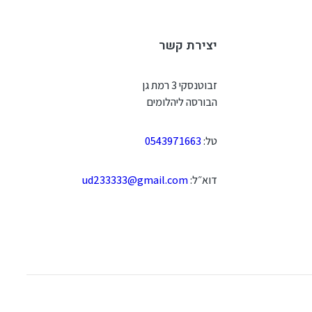
יצירת קשר
זבוטנסקי 3 רמת גן
הבורסה ליהלומים
טל:
0543971663
דוא״ל:
ud233333@gmail.com