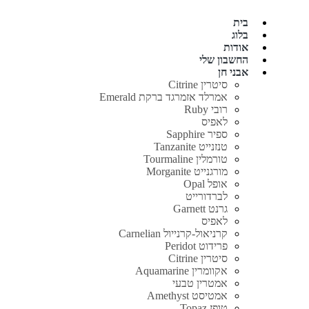
בית
בלוג
אודות
החשבון שלי
אבני חן
סיטרין Citrine
אמרלד אזמרגד ברקת Emerald
רובי Ruby
לאפיס
ספיר Sapphire
טנזנייט Tanzanite
טורמלין Tourmaline
מורגנייט Morganite
אופל Opal
לברדורייט
גרנט Garnett
לאפיס
קרניאול-קרנייול Carnelian
פרידוט Peridot
סיטרין Citrine
אקוומרין Aquamarine
אמטרין טבעי
אמטיסט Amethyst
טופז Topaz