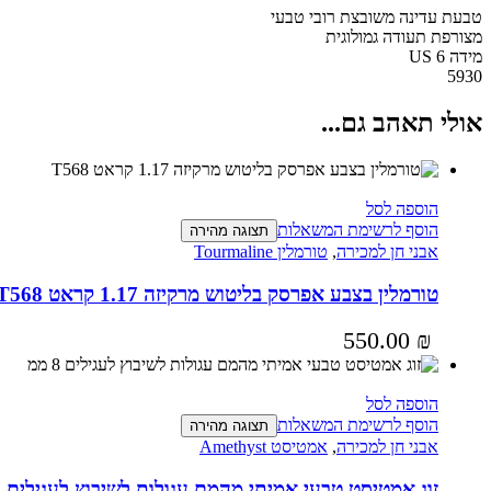
טבעת עדינה משובצת רובי טבעי
מצורפת תעודה גמולוגית
מידה 6 US
5930
אולי תאהב גם...
הוספה לסל
הוסף לרשימת המשאלות
תצוגה מהירה
אבני חן למכירה
,
טורמלין Tourmaline
טורמלין בצבע אפרסק בליטוש מרקיזה 1.17 קראט T568
550.00
₪
הוספה לסל
הוסף לרשימת המשאלות
תצוגה מהירה
אבני חן למכירה
,
אמטיסט Amethyst
זוג אמטיסט טבעי אמיתי מהמם עגולות לשיבוץ לעגילים 8 ממ