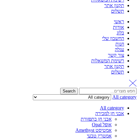
תקנון אתר
תשלום
ראשי
אודות
בלוג
החשבון שלי
חנות
עגלה
צור קשר
רשימת המשאלות
תקנון אתר
תשלום
Search
All category
All category
אבני חן למכירה
אבני חן בתפזורת
אופל Opal
אמטיסט Amethyst
אמטרין טבעי