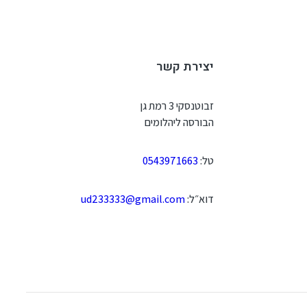
יצירת קשר
זבוטנסקי 3 רמת גן
הבורסה ליהלומים
טל:
0543971663
דוא״ל:
ud233333@gmail.com