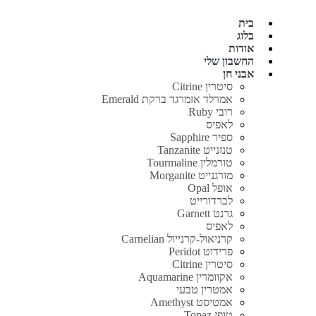
בית
בלוג
אודות
החשבון שלי
אבני חן
סיטרין Citrine
אמרלד אזמרגד ברקת Emerald
רובי Ruby
לאפיס
ספיר Sapphire
טנזנייט Tanzanite
טורמלין Tourmaline
מורגנייט Morganite
אופל Opal
לברדורייט
גרנט Garnett
לאפיס
קרניאול-קרנייול Carnelian
פרידוט Peridot
סיטרין Citrine
אקוומרין Aquamarine
אמטרין טבעי
אמטיסט Amethyst
טופז Topaz