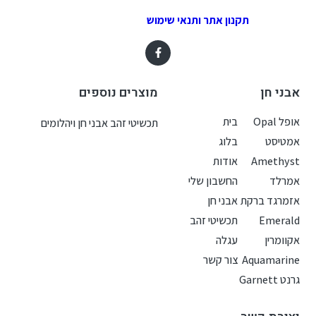
תקנון אתר ותנאי שימוש
אבני חן
מוצרים נוספים
אופל Opal
בית
תכשיטי זהב אבני חן ויהלומים
אמטיסט
בלוג
Amethyst
אודות
אמרלד
החשבון שלי
אזמרגד ברקת
אבני חן
Emerald
תכשיטי זהב
אקוומרין
עגלה
Aquamarine
צור קשר
גרנט Garnett