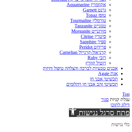
אקוומרין Aquamarine
גרנט Garnett
טופז Topaz
טורמלין Tourmaline
טנזנייט Tanzanite
מורגנייט Morganite
סיטרין Citrine
ספיר Sapphire
פרידוט Peridot
קרניאול-קרנייול Carnelian
רובי Ruby
רוטיל קוורץ
אבנים טבעיות לברכה והצלחה טיפול וחיזוק
אגת Agate
תכשיטי אבני חן
תכשיטי זהב אבני חן ויהלומים
Top
עגלת קניות
סגור
דילוג לתוכן
פתח סרגל נגישות
כלי נגישות