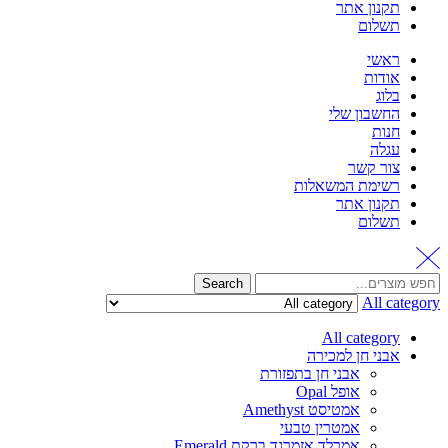
תקנון אתר
תשלום
ראשי
אודות
בלוג
החשבון שלי
חנות
עגלה
צור קשר
רשימת המשאלות
תקנון אתר
תשלום
Search
All category
All category
אבני חן למכירה
אבני חן בתפזורת
אופל Opal
אמטיסט Amethyst
אמטרין טבעי
אמרלד אזמרגד ברקת Emerald