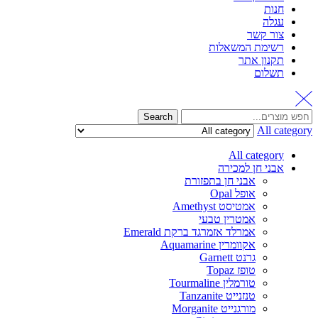
חנות
עגלה
צור קשר
רשימת המשאלות
תקנון אתר
תשלום
Search
All category
All category
אבני חן למכירה
אבני חן בתפזורת
אופל Opal
אמטיסט Amethyst
אמטרין טבעי
אמרלד אזמרגד ברקת Emerald
אקוומרין Aquamarine
גרנט Garnett
טופז Topaz
טורמלין Tourmaline
טנזנייט Tanzanite
מורגנייט Morganite