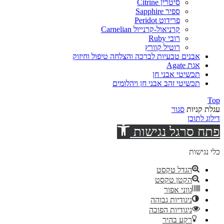
סיטרין Citrine
ספיר Sapphire
פרידוט Peridot
קרניאול-קרנייול Carnelian
רובי Ruby
רוטיל קוורץ
אבנים טבעיות לברכה והצלחה טיפול וחיזוק
אגת Agate
תכשיטי אבני חן
תכשיטי זהב אבני חן ויהלומים
Top
עגלת קניות
סגור
דילוג לתוכן
פתח סרגל נגישות
כלי נגישות
הגדל טקסט
הקטן טקסט
גווני אפור
ניגודיות גבוהה
ניגודיות הפוכה
רקע בהיר