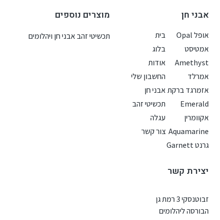
אבני חן
מוצרים נוספים
אופל Opal
בית
תכשיטי זהב אבני חן ויהלומים
אמטיסט
בלוג
Amethyst
אודות
אמרלד
החשבון שלי
אזמרגד ברקת
אבני חן
Emerald
תכשיטי זהב
אקוומרין
עגלה
Aquamarine
צור קשר
גרנט Garnett
יצירת קשר
זבוטנסקי 3 רמת גן
הבורסה ליהלומים