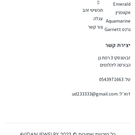
Emerald
תכשיטי זהב
אקוומרין
עגלה
Aquamarine
צור קשר
גרנט Garnett
יצירת קשר
זבוטנסקי 3 רמת גן
הבורסה ליהלומים
טל:
0543971663
דוא״ל:
ud233333@gmail.com
כל הזכויות שמורות © 2023 AVIDAN JEWELRY