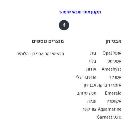
תקנון אתר ותנאי שימוש
אבני חן
מוצרים נוספים
אופל Opal
בית
תכשיטי זהב אבני חן ויהלומים
אמטיסט
בלוג
Amethyst
אודות
אמרלד
החשבון שלי
אזמרגד ברקת
אבני חן
Emerald
תכשיטי זהב
אקוומרין
עגלה
Aquamarine
צור קשר
גרנט Garnett