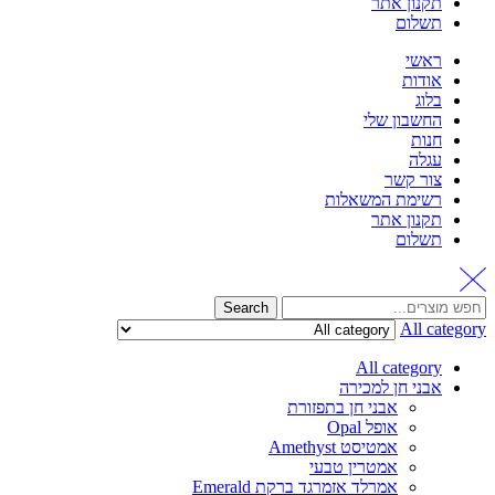
תקנון אתר
תשלום
ראשי
אודות
בלוג
החשבון שלי
חנות
עגלה
צור קשר
רשימת המשאלות
תקנון אתר
תשלום
Search
All category
All category
אבני חן למכירה
אבני חן בתפזורת
אופל Opal
אמטיסט Amethyst
אמטרין טבעי
אמרלד אזמרגד ברקת Emerald