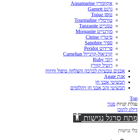
אקוומרין Aquamarine
גרנט Garnett
טופז Topaz
טורמלין Tourmaline
טנזנייט Tanzanite
מורגנייט Morganite
סיטרין Citrine
ספיר Sapphire
פרידוט Peridot
קרניאול-קרנייול Carnelian
רובי Ruby
רוטיל קוורץ
אבנים טבעיות לברכה והצלחה טיפול וחיזוק
אגת Agate
תכשיטי אבני חן
תכשיטי זהב אבני חן ויהלומים
Top
עגלת קניות
סגור
דילוג לתוכן
פתח סרגל נגישות
כלי נגישות