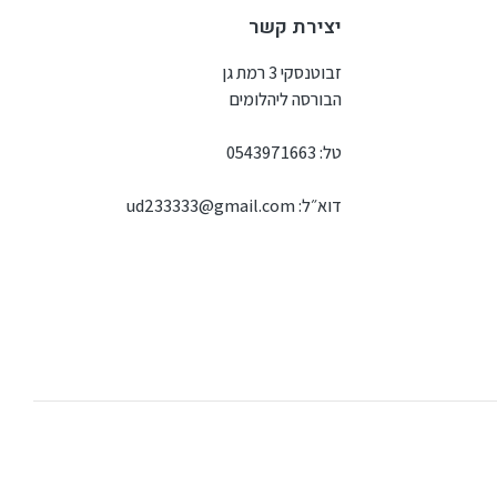
יצירת קשר
זבוטנסקי 3 רמת גן
הבורסה ליהלומים
טל:
0543971663
דוא״ל:
ud233333@gmail.com