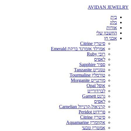
AVIDAN JEWELRY
בית
בלוג
אודות
החשבון שלי
אבני חן
סיטרין Citrine
אמרלד אזמרגד ברקת Emerald
רובי Ruby
לאפיס
ספיר Sapphire
טנזנייט Tanzanite
טורמלין Tourmaline
מורגנייט Morganite
אופל Opal
לברדורייט
גרנט Garnett
לאפיס
קרניאול-קרנייול Carnelian
פרידוט Peridot
סיטרין Citrine
אקוומרין Aquamarine
אמטרין טבעי