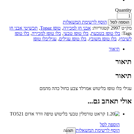
Quantity
הוסף לרשימת המשאלות
הוספה לסל
מק״ט
2997
קטגוריות:
אבני חן למכירה
,
טופז Topaz
,
תכשיטי אבני חן
Tags:
בלו טופז בטבעת
,
בלו טופז טבעי
,
בלו טופז למכירה
,
בלו טופז
לשיבוץ
,
בלו טופז משובץ
,
בלו טופז עגילים
,
עגיליבלו טופז
תיאור
תיאור
תיאור
עגילי בלו טופז בליטוש אמרלד צבע כחול כהה מהמם
אולי תאהב גם...
הוספה לסל
הוסף לרשימת המשאלות
תצוגה