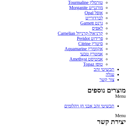
טורמלין Tourmaline
מורגנייט Morganite
אופל Opal
לברדורייט
גרנט Garnett
לאפיס
קרניאול-קרנייול Carnelian
פרידוט Peridot
סיטרין Citrine
אקוומרין Aquamarine
אמטרין טבעי
אמטיסט Amethyst
טופז Topaz
תכשיטי זהב
עגלה
צור קשר
מוצרים נוספים
Menu
תכשיטי זהב אבני חן ויהלומים
Menu
יצירת קשר