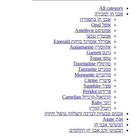
All category
אבני חן למכירה
אבני חן בתפזורת
אופל Opal
אמטיסט Amethyst
אמטרין טבעי
אמרלד אזמרגד ברקת Emerald
אקוומרין Aquamarine
גרנט Garnett
טופז Topaz
טורמלין Tourmaline
טנזנייט Tanzanite
מורגנייט Morganite
סיטרין Citrine
ספיר Sapphire
פרידוט Peridot
קרניאול-קרנייול Carnelian
רובי Ruby
רוטיל קוורץ
אבנים טבעיות לברכה והצלחה טיפול וחיזוק
אגת Agate
תכשיטי אבני חן
תכשיטי זהב אבני חן ויהלומים