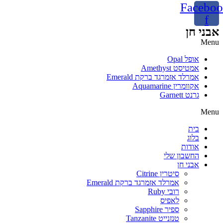
Faceboo
f
אבני חן
Menu
אופל Opal
אמטיסט Amethyst
אמרלד אזמרגד ברקת Emerald
אקוומרין Aquamarine
גרנט Garnett
Menu
בית
בלוג
אודות
החשבון שלי
אבני חן
סיטרין Citrine
אמרלד אזמרגד ברקת Emerald
רובי Ruby
לאפיס
ספיר Sapphire
טנזנייט Tanzanite