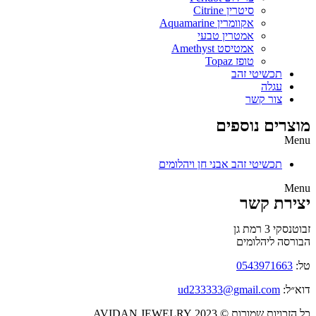
סיטרין Citrine
אקוומרין Aquamarine
אמטרין טבעי
אמטיסט Amethyst
טופז Topaz
תכשיטי זהב
עגלה
צור קשר
מוצרים נוספים
Menu
תכשיטי זהב אבני חן ויהלומים
Menu
יצירת קשר
זבוטנסקי 3 רמת גן
הבורסה ליהלומים
טל:
0543971663
דוא״ל:
ud233333@gmail.com
כל הזכויות שמורות © 2023 AVIDAN JEWELRY