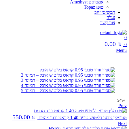
אמטיסט Amethyst
טופז Topaz
תכשיטי זהב
עגלה
צור קשר
0
0.00
₪
0
Menu
-54%
Prev
550.00
₪
טורמלין טבעי בליטוש טיפה 1.40 קראט ורוד מהמם
Next