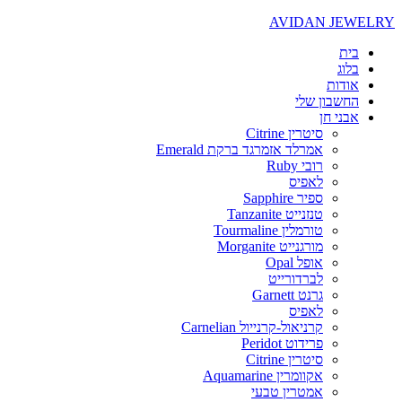
AVIDAN JEWELRY
בית
בלוג
אודות
החשבון שלי
אבני חן
סיטרין Citrine
אמרלד אזמרגד ברקת Emerald
רובי Ruby
לאפיס
ספיר Sapphire
טנזנייט Tanzanite
טורמלין Tourmaline
מורגנייט Morganite
אופל Opal
לברדורייט
גרנט Garnett
לאפיס
קרניאול-קרנייול Carnelian
פרידוט Peridot
סיטרין Citrine
אקוומרין Aquamarine
אמטרין טבעי