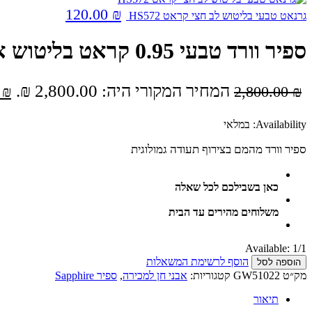
120.00
₪
גרנאט טבעי בליטוש לב חצי קראט HS572
ספיר וורד טבעי 0.95 קראט בליטוש אובל
המחיר המקורי היה: 2,800.00 ₪.
0
₪
2,800.00
₪
Availability:
במלאי
ספיר וורד מהמם בצירוף תעודה גמולוגית
כאן בשבילכם לכל שאלה
משלוחים מהירים עד הבית
Available:
1/1
הוסף לרשימת המשאלות
הוספה לסל
מק״ט
GW51022
קטגוריות:
אבני חן למכירה
,
ספיר Sapphire
תיאור