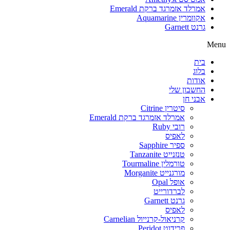
אמרלד אזמרגד ברקת Emerald
אקוומרין Aquamarine
גרנט Garnett
Menu
בית
בלוג
אודות
החשבון שלי
אבני חן
סיטרין Citrine
אמרלד אזמרגד ברקת Emerald
רובי Ruby
לאפיס
ספיר Sapphire
טנזנייט Tanzanite
טורמלין Tourmaline
מורגנייט Morganite
אופל Opal
לברדורייט
גרנט Garnett
לאפיס
קרניאול-קרנייול Carnelian
פרידוט Peridot