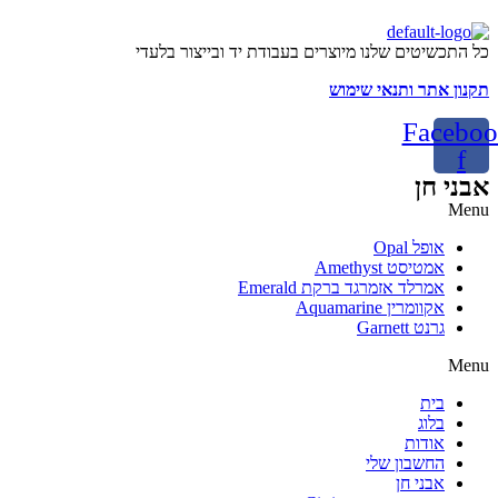
כל התכשיטים שלנו מיוצרים בעבודת יד ובייצור בלעדי
תקנון אתר ותנאי שימוש
Faceboo
f
אבני חן
Menu
אופל Opal
אמטיסט Amethyst
אמרלד אזמרגד ברקת Emerald
אקוומרין Aquamarine
גרנט Garnett
Menu
בית
בלוג
אודות
החשבון שלי
אבני חן