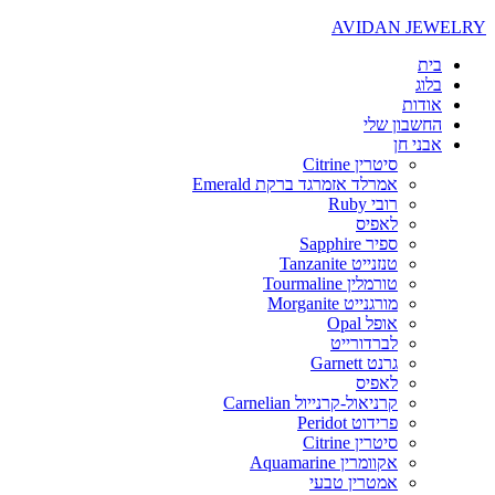
AVIDAN JEWELRY
בית
בלוג
אודות
החשבון שלי
אבני חן
סיטרין Citrine
אמרלד אזמרגד ברקת Emerald
רובי Ruby
לאפיס
ספיר Sapphire
טנזנייט Tanzanite
טורמלין Tourmaline
מורגנייט Morganite
אופל Opal
לברדורייט
גרנט Garnett
לאפיס
קרניאול-קרנייול Carnelian
פרידוט Peridot
סיטרין Citrine
אקוומרין Aquamarine
אמטרין טבעי