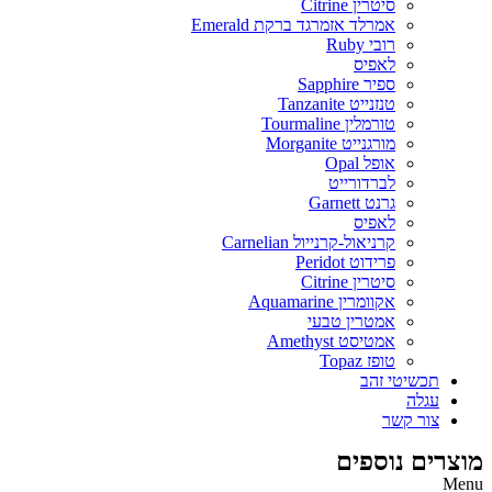
סיטרין Citrine
אמרלד אזמרגד ברקת Emerald
רובי Ruby
לאפיס
ספיר Sapphire
טנזנייט Tanzanite
טורמלין Tourmaline
מורגנייט Morganite
אופל Opal
לברדורייט
גרנט Garnett
לאפיס
קרניאול-קרנייול Carnelian
פרידוט Peridot
סיטרין Citrine
אקוומרין Aquamarine
אמטרין טבעי
אמטיסט Amethyst
טופז Topaz
תכשיטי זהב
עגלה
צור קשר
מוצרים נוספים
Menu