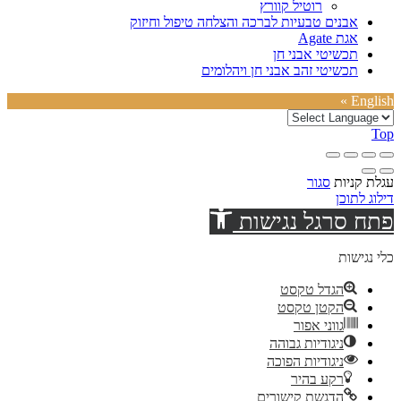
רוטיל קוורץ
אבנים טבעיות לברכה והצלחה טיפול וחיזוק
אגת Agate
תכשיטי אבני חן
תכשיטי זהב אבני חן ויהלומים
English »
Top
עגלת קניות
סגור
דילוג לתוכן
פתח סרגל נגישות
כלי נגישות
הגדל טקסט
הקטן טקסט
גווני אפור
ניגודיות גבוהה
ניגודיות הפוכה
רקע בהיר
הדגשת קישורים