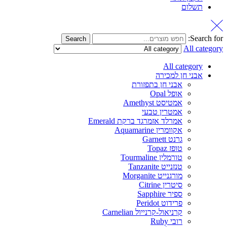
תשלום
Search for:
Search
All category
All category
אבני חן למכירה
אבני חן בתפזורת
אופל Opal
אמטיסט Amethyst
אמטרין טבעי
אמרלד אזמרגד ברקת Emerald
אקוומרין Aquamarine
גרנט Garnett
טופז Topaz
טורמלין Tourmaline
טנזנייט Tanzanite
מורגנייט Morganite
סיטרין Citrine
ספיר Sapphire
פרידוט Peridot
קרניאול-קרנייול Carnelian
רובי Ruby