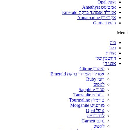
אופל Opal
אמטיסט Amethyst
אמרלד אזמרגד ברקת Emerald
אקוומרין Aquamarine
גרנט Garnett
Menu
בית
בלוג
אודות
החשבון שלי
אבני חן
סיטרין Citrine
אמרלד אזמרגד ברקת Emerald
רובי Ruby
לאפיס
ספיר Sapphire
טנזנייט Tanzanite
טורמלין Tourmaline
מורגנייט Morganite
אופל Opal
לברדורייט
גרנט Garnett
לאפיס