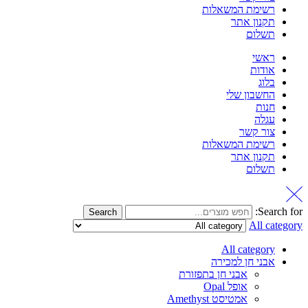
רשימת המשאלות
תקנון אתר
תשלום
ראשי
אודות
בלוג
החשבון שלי
חנות
עגלה
צור קשר
רשימת המשאלות
תקנון אתר
תשלום
Search for:
Search
All category
All category
אבני חן למכירה
אבני חן בתפזורת
אופל Opal
אמטיסט Amethyst