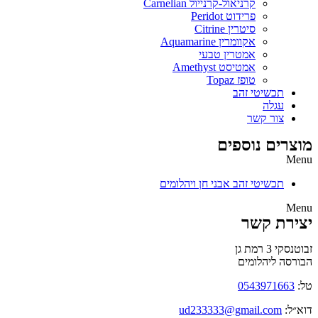
קרניאול-קרנייול Carnelian
פרידוט Peridot
סיטרין Citrine
אקוומרין Aquamarine
אמטרין טבעי
אמטיסט Amethyst
טופז Topaz
תכשיטי זהב
עגלה
צור קשר
מוצרים נוספים
Menu
תכשיטי זהב אבני חן ויהלומים
Menu
יצירת קשר
זבוטנסקי 3 רמת גן
הבורסה ליהלומים
טל:
0543971663
דוא״ל:
ud233333@gmail.com