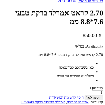
200.00
₪
בלו טופז זוג תואם
2.70 קראט אמרלד ברקת טבעי
7.6*8.8 ממ
850.00
₪
Availability:
במלאי
2.70 קראט אמרלד ברקת טבעי 7.6*8.8 ממ
כאן בשבילכם לכל שאלה
משלוחים מהירים עד הבית
Quantity
הוסף לרשימת המשאלות
הוספה לסל
קטגוריות:
אבני חן למכירה
,
אמרלד אזמרגד ברקת Emerald