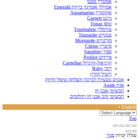
אמטרין טבעי
אמרלד אזמרגד ברקת Emerald
אקוומרין Aquamarine
גרנט Garnett
טופז Topaz
טורמלין Tourmaline
טנזנייט Tanzanite
מורגנייט Morganite
סיטרין Citrine
ספיר Sapphire
פרידוט Peridot
קרניאול-קרנייול Carnelian
רובי Ruby
רוטיל קוורץ
אבנים טבעיות לברכה והצלחה טיפול וחיזוק
אגת Agate
תכשיטי אבני חן
תכשיטי זהב אבני חן ויהלומים
English »
Top
עגלת קניות
סגור