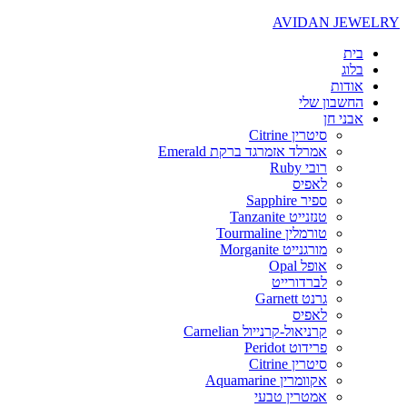
AVIDAN JEWELRY
בית
בלוג
אודות
החשבון שלי
אבני חן
סיטרין Citrine
אמרלד אזמרגד ברקת Emerald
רובי Ruby
לאפיס
ספיר Sapphire
טנזנייט Tanzanite
טורמלין Tourmaline
מורגנייט Morganite
אופל Opal
לברדורייט
גרנט Garnett
לאפיס
קרניאול-קרנייול Carnelian
פרידוט Peridot
סיטרין Citrine
אקוומרין Aquamarine
אמטרין טבעי