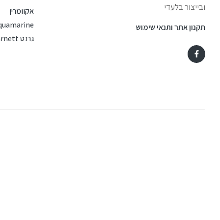
ובייצור בלעדי
אקוומרין
quamarine
תקנון אתר ותנאי שימוש
גרנט Garnett