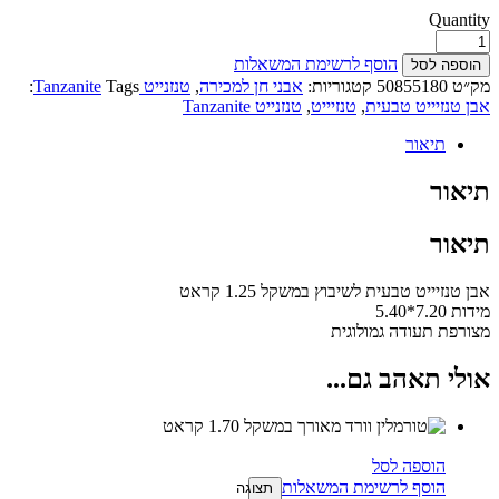
Quantity
הוסף לרשימת המשאלות
הוספה לסל
מק״ט
50855180
קטגוריות:
אבני חן למכירה
,
טנזנייט Tanzanite
Tags:
אבן טנזיייט טבעית
,
טנזיייט
,
טנזנייט Tanzanite
תיאור
תיאור
תיאור
אבן טנזיייט טבעית לשיבוץ במשקל 1.25 קראט
מידות 7.20*5.40
מצורפת תעודה גמולוגית
אולי תאהב גם...
הוספה לסל
הוסף לרשימת המשאלות
תצוגה