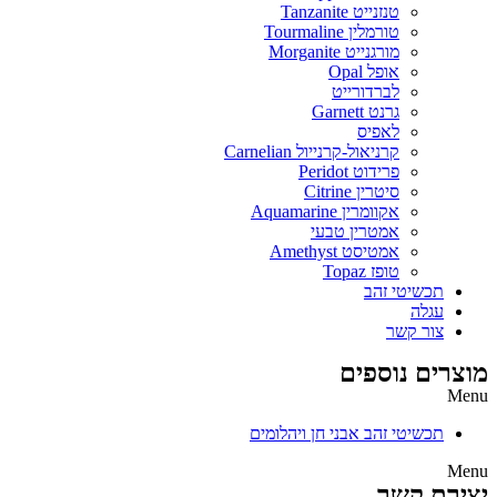
טנזנייט Tanzanite
טורמלין Tourmaline
מורגנייט Morganite
אופל Opal
לברדורייט
גרנט Garnett
לאפיס
קרניאול-קרנייול Carnelian
פרידוט Peridot
סיטרין Citrine
אקוומרין Aquamarine
אמטרין טבעי
אמטיסט Amethyst
טופז Topaz
תכשיטי זהב
עגלה
צור קשר
מוצרים נוספים
Menu
תכשיטי זהב אבני חן ויהלומים
Menu
יצירת קשר