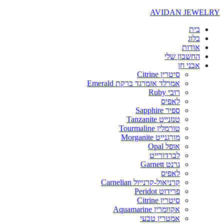
AVIDAN JEWELRY
בית
בלוג
אודות
החשבון שלי
אבני חן
סיטרין Citrine
אמרלד אזמרגד ברקת Emerald
רובי Ruby
לאפיס
ספיר Sapphire
טנזנייט Tanzanite
טורמלין Tourmaline
מורגנייט Morganite
אופל Opal
לברדורייט
גרנט Garnett
לאפיס
קרניאול-קרנייול Carnelian
פרידוט Peridot
סיטרין Citrine
אקוומרין Aquamarine
אמטרין טבעי