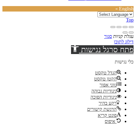
English »
Top
עגלת קניות
סגור
דילוג לתוכן
פתח סרגל נגישות
כלי נגישות
הגדל טקסט
הקטן טקסט
גווני אפור
ניגודיות גבוהה
ניגודיות הפוכה
רקע בהיר
הדגשת קישורים
פונט קריא
איפוס