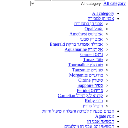
All category
All category
אבני חן למכירה
אבני חן בתפזורת
אופל Opal
אמטיסט Amethyst
אמטרין טבעי
אמרלד אזמרגד ברקת Emerald
אקוומרין Aquamarine
גרנט Garnett
טופז Topaz
טורמלין Tourmaline
טנזנייט Tanzanite
מורגנייט Morganite
סיטרין Citrine
ספיר Sapphire
פרידוט Peridot
קרניאול-קרנייול Carnelian
רובי Ruby
רוטיל קוורץ
אבנים טבעיות לברכה והצלחה טיפול וחיזוק
אגת Agate
תכשיטי אבני חן
תכשיטי זהב אבני חן ויהלומים