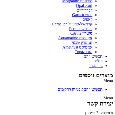
מורגנייט Morganite
אופל Opal
לברדורייט
גרנט Garnett
לאפיס
קרניאול-קרנייול Carnelian
פרידוט Peridot
סיטרין Citrine
אקוומרין Aquamarine
אמטרין טבעי
אמטיסט Amethyst
טופז Topaz
תכשיטי זהב
עגלה
צור קשר
מוצרים נוספים
Menu
תכשיטי זהב אבני חן ויהלומים
Menu
יצירת קשר
זבוטנסקי 3 רמת גן