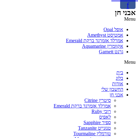
f
אבני חן
Menu
אופל Opal
אמטיסט Amethyst
אמרלד אזמרגד ברקת Emerald
אקוומרין Aquamarine
גרנט Garnett
Menu
בית
בלוג
אודות
החשבון שלי
אבני חן
סיטרין Citrine
אמרלד אזמרגד ברקת Emerald
רובי Ruby
לאפיס
ספיר Sapphire
טנזנייט Tanzanite
טורמלין Tourmaline