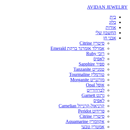
AVIDAN JEWELRY
בית
בלוג
אודות
החשבון שלי
אבני חן
סיטרין Citrine
אמרלד אזמרגד ברקת Emerald
רובי Ruby
לאפיס
ספיר Sapphire
טנזנייט Tanzanite
טורמלין Tourmaline
מורגנייט Morganite
אופל Opal
לברדורייט
גרנט Garnett
לאפיס
קרניאול-קרנייול Carnelian
פרידוט Peridot
סיטרין Citrine
אקוומרין Aquamarine
אמטרין טבעי