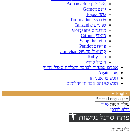
אקוומרין Aquamarine
גרנט Garnett
טופז Topaz
טורמלין Tourmaline
טנזנייט Tanzanite
מורגנייט Morganite
סיטרין Citrine
ספיר Sapphire
פרידוט Peridot
קרניאול-קרנייול Carnelian
רובי Ruby
רוטיל קוורץ
אבנים טבעיות לברכה והצלחה טיפול וחיזוק
אגת Agate
תכשיטי אבני חן
תכשיטי זהב אבני חן ויהלומים
English »
עגלת קניות
סגור
דילוג לתוכן
פתח סרגל נגישות
כלי נגישות