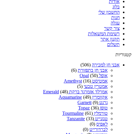
אודות
בלוג
החשבון שלי
חנות
עגלה
צור קשר
רשימת המשאלות
תקנון אתר
תשלום
קטגוריות
אבני חן למכירה
(506)
אבני חן בתפזורת
(6)
אופל Opal
(50)
אמטיסט Amethyst
(16)
אמטרין טבעי
(5)
אמרלד אזמרגד ברקת Emerald
(48)
אקוומרין Aquamarine
(49)
גרנט Garnett
(9)
טופז Topaz
(36)
טורמלין Tourmaline
(61)
טנזנייט Tanzanite
(33)
לאפיס
(0)
לברדורייט
(0)