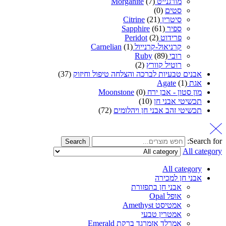
מורגנייט Morganite
(7)
סטים
(0)
סיטרין Citrine
(21)
ספיר Sapphire
(61)
פרידוט Peridot
(2)
קרניאול-קרנייול Carnelian
(1)
רובי Ruby
(89)
רוטיל קוורץ
(2)
אבנים טבעיות לברכה והצלחה טיפול וחיזוק
(37)
אגת Agate
(1)
מון סטון - אבן ירח Moonstone
(0)
תכשיטי אבני חן
(10)
תכשיטי זהב אבני חן ויהלומים
(72)
Search for:
Search
All category
All category
אבני חן למכירה
אבני חן בתפזורת
אופל Opal
אמטיסט Amethyst
אמטרין טבעי
אמרלד אזמרגד ברקת Emerald