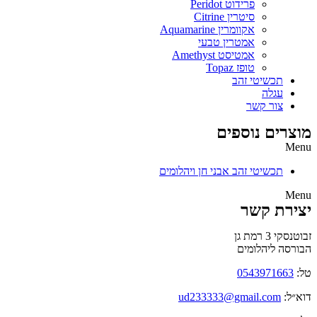
פרידוט Peridot
סיטרין Citrine
אקוומרין Aquamarine
אמטרין טבעי
אמטיסט Amethyst
טופז Topaz
תכשיטי זהב
עגלה
צור קשר
מוצרים נוספים
Menu
תכשיטי זהב אבני חן ויהלומים
Menu
יצירת קשר
זבוטנסקי 3 רמת גן
הבורסה ליהלומים
טל:
0543971663
דוא״ל:
ud233333@gmail.com