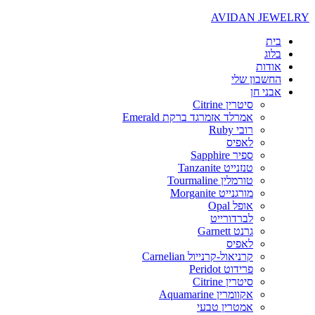
AVIDAN JEWELRY
בית
בלוג
אודות
החשבון שלי
אבני חן
סיטרין Citrine
אמרלד אזמרגד ברקת Emerald
רובי Ruby
לאפיס
ספיר Sapphire
טנזנייט Tanzanite
טורמלין Tourmaline
מורגנייט Morganite
אופל Opal
לברדורייט
גרנט Garnett
לאפיס
קרניאול-קרנייול Carnelian
פרידוט Peridot
סיטרין Citrine
אקוומרין Aquamarine
אמטרין טבעי