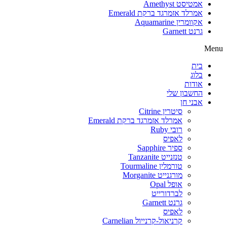
אמטיסט Amethyst
אמרלד אזמרגד ברקת Emerald
אקוומרין Aquamarine
גרנט Garnett
Menu
בית
בלוג
אודות
החשבון שלי
אבני חן
סיטרין Citrine
אמרלד אזמרגד ברקת Emerald
רובי Ruby
לאפיס
ספיר Sapphire
טנזנייט Tanzanite
טורמלין Tourmaline
מורגנייט Morganite
אופל Opal
לברדורייט
גרנט Garnett
לאפיס
קרניאול-קרנייול Carnelian