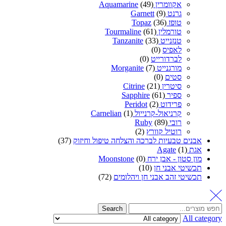
אקוומרין Aquamarine
(49)
גרנט Garnett
(9)
טופז Topaz
(36)
טורמלין Tourmaline
(61)
טנזנייט Tanzanite
(33)
לאפיס
(0)
לברדורייט
(0)
מורגנייט Morganite
(7)
סטים
(0)
סיטרין Citrine
(21)
ספיר Sapphire
(61)
פרידוט Peridot
(2)
קרניאול-קרנייול Carnelian
(1)
רובי Ruby
(89)
רוטיל קוורץ
(2)
אבנים טבעיות לברכה והצלחה טיפול וחיזוק
(37)
אגת Agate
(1)
מון סטון - אבן ירח Moonstone
(0)
תכשיטי אבני חן
(10)
תכשיטי זהב אבני חן ויהלומים
(72)
Search
All category