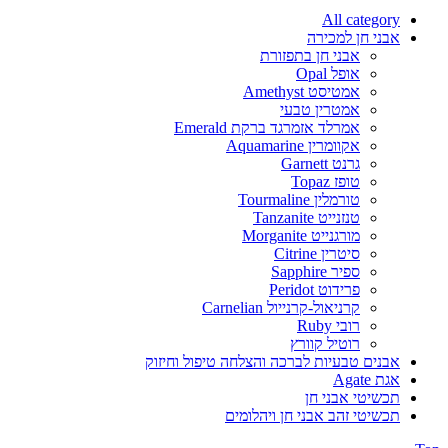
All category
אבני חן למכירה
אבני חן בתפזורת
אופל Opal
אמטיסט Amethyst
אמטרין טבעי
אמרלד אזמרגד ברקת Emerald
אקוומרין Aquamarine
גרנט Garnett
טופז Topaz
טורמלין Tourmaline
טנזנייט Tanzanite
מורגנייט Morganite
סיטרין Citrine
ספיר Sapphire
פרידוט Peridot
קרניאול-קרנייול Carnelian
רובי Ruby
רוטיל קוורץ
אבנים טבעיות לברכה והצלחה טיפול וחיזוק
אגת Agate
תכשיטי אבני חן
תכשיטי זהב אבני חן ויהלומים