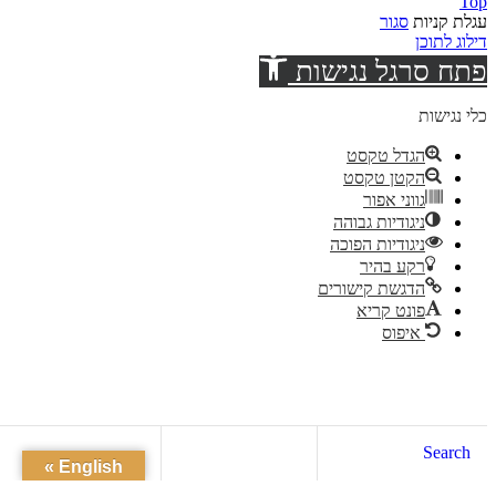
Top
עגלת קניות
סגור
דילוג לתוכן
פתח סרגל נגישות
כלי נגישות
הגדל טקסט
הקטן טקסט
גווני אפור
ניגודיות גבוהה
ניגודיות הפוכה
רקע בהיר
הדגשת קישורים
פונט קריא
איפוס
Search
English »