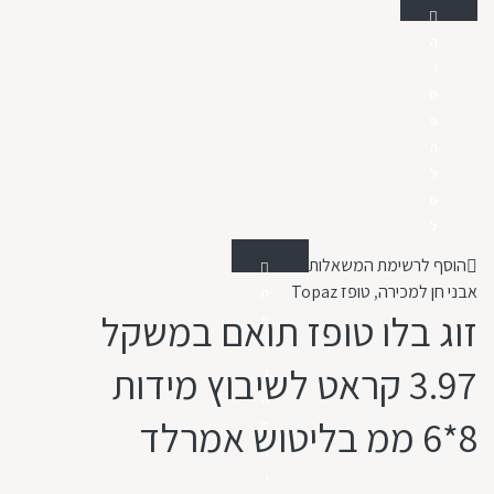
ה
ו
ס
פ
ה
ל
ס
ל
הוסף לרשימת המשאלות
אבני חן למכירה
,
טופז Topaz
ת
זוג בלו טופז תואם במשקל
צ
ו
3.97 קראט לשיבוץ מידות
ג
ה
8*6 ממ בליטוש אמרלד
מ
ה
י