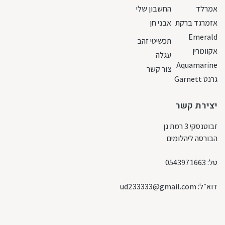
אמרלד
החשבון שלי
אזמרגד ברקת
אבני חן
Emerald
תכשיטי זהב
אקוומרין
עגלה
Aquamarine
צור קשר
גרנט Garnett
יצירת קשר
זבוטנסקי 3 רמת גן
הבורסה ליהלומים
טל:
0543971663
דוא״ל:
ud233333@gmail.com