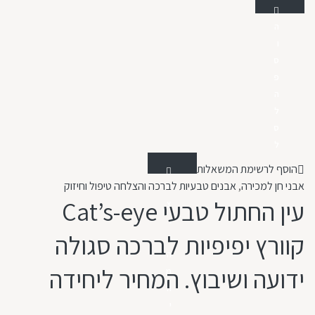
ה
ו
ס
פ
ה
ל
ס
ל
הוסף לרשימת המשאלות
אבני חן למכירה
,
אבנים טבעיות לברכה והצלחה טיפול וחיזוק
ת
עין החתול טבעי Cat’s-eye
צ
ו
קוורץ יפיפיות לברכה סגולה
ג
ה
ידועה ושיבוץ. המחיר ליחידה
מ
ה
י