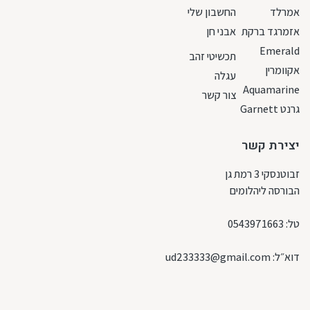
אמרלד
החשבון שלי
אזמרגד ברקת
אבני חן
Emerald
תכשיטי זהב
אקוומרין
עגלה
Aquamarine
צור קשר
גרנט Garnett
יצירת קשר
זבוטנסקי 3 רמת גן
הבורסה ליהלומים
טל:
0543971663
דוא״ל:
ud233333@gmail.com