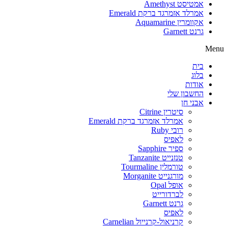
אמטיסט Amethyst
אמרלד אזמרגד ברקת Emerald
אקוומרין Aquamarine
גרנט Garnett
Menu
בית
בלוג
אודות
החשבון שלי
אבני חן
סיטרין Citrine
אמרלד אזמרגד ברקת Emerald
רובי Ruby
לאפיס
ספיר Sapphire
טנזנייט Tanzanite
טורמלין Tourmaline
מורגנייט Morganite
אופל Opal
לברדורייט
גרנט Garnett
לאפיס
קרניאול-קרנייול Carnelian