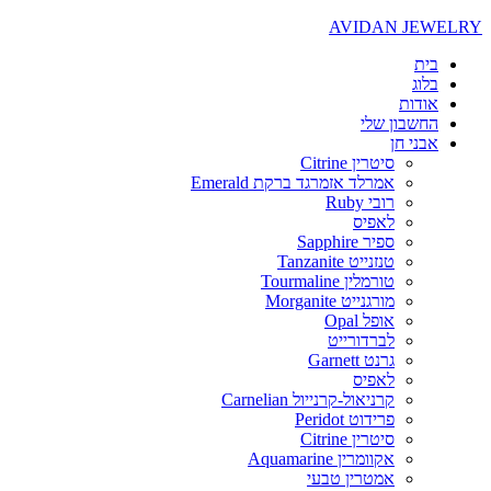
AVIDAN JEWELRY
בית
בלוג
אודות
החשבון שלי
אבני חן
סיטרין Citrine
אמרלד אזמרגד ברקת Emerald
רובי Ruby
לאפיס
ספיר Sapphire
טנזנייט Tanzanite
טורמלין Tourmaline
מורגנייט Morganite
אופל Opal
לברדורייט
גרנט Garnett
לאפיס
קרניאול-קרנייול Carnelian
פרידוט Peridot
סיטרין Citrine
אקוומרין Aquamarine
אמטרין טבעי