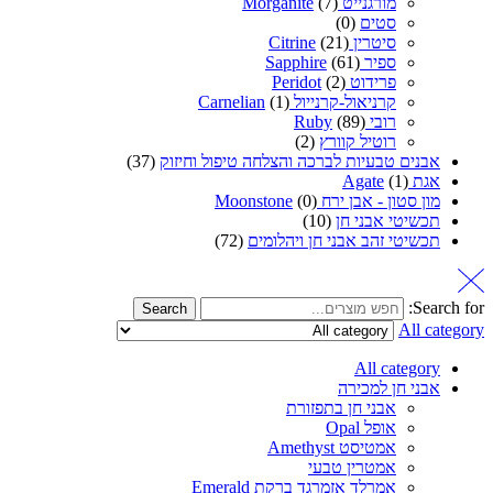
מורגנייט Morganite
(7)
סטים
(0)
סיטרין Citrine
(21)
ספיר Sapphire
(61)
פרידוט Peridot
(2)
קרניאול-קרנייול Carnelian
(1)
רובי Ruby
(89)
רוטיל קוורץ
(2)
אבנים טבעיות לברכה והצלחה טיפול וחיזוק
(37)
אגת Agate
(1)
מון סטון - אבן ירח Moonstone
(0)
תכשיטי אבני חן
(10)
תכשיטי זהב אבני חן ויהלומים
(72)
Search for:
Search
All category
All category
אבני חן למכירה
אבני חן בתפזורת
אופל Opal
אמטיסט Amethyst
אמטרין טבעי
אמרלד אזמרגד ברקת Emerald