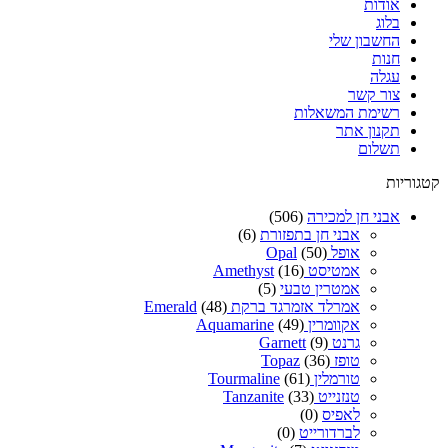
אודות
בלוג
החשבון שלי
חנות
עגלה
צור קשר
רשימת המשאלות
תקנון אתר
תשלום
קטגוריות
אבני חן למכירה
(506)
אבני חן בתפזורת
(6)
אופל Opal
(50)
אמטיסט Amethyst
(16)
אמטרין טבעי
(5)
אמרלד אזמרגד ברקת Emerald
(48)
אקוומרין Aquamarine
(49)
גרנט Garnett
(9)
טופז Topaz
(36)
טורמלין Tourmaline
(61)
טנזנייט Tanzanite
(33)
לאפיס
(0)
לברדורייט
(0)