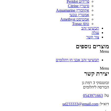
פרידוט Peridot
סיטרין Citrine
אקוומרין Aquamarine
אמטרין טבעי
אמטיסט Amethyst
טופז Topaz
תכשיטי זהב
עגלה
צור קשר
מוצרים נוספים
Menu
תכשיטי זהב אבני חן ויהלומים
Menu
יצירת קשר
זבוטנסקי 3 רמת גן
הבורסה ליהלומים
טל:
0543971663
דוא״ל:
ud233333@gmail.com