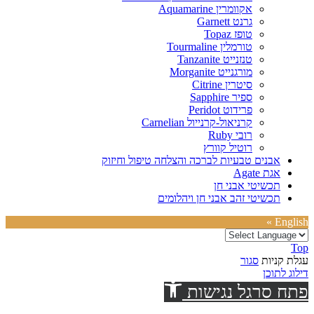
אקוומרין Aquamarine
גרנט Garnett
טופז Topaz
טורמלין Tourmaline
טנזנייט Tanzanite
מורגנייט Morganite
סיטרין Citrine
ספיר Sapphire
פרידוט Peridot
קרניאול-קרנייול Carnelian
רובי Ruby
רוטיל קוורץ
אבנים טבעיות לברכה והצלחה טיפול וחיזוק
אגת Agate
תכשיטי אבני חן
תכשיטי זהב אבני חן ויהלומים
English »
Top
עגלת קניות
סגור
דילוג לתוכן
פתח סרגל נגישות