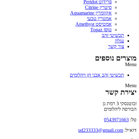
פרידוט Peridot
סיטרין Citrine
אקוומרין Aquamarine
אמטרין טבעי
אמטיסט Amethyst
טופז Topaz
תכשיטי זהב
עגלה
צור קשר
מוצרים נוספים
Menu
תכשיטי זהב אבני חן ויהלומים
Menu
יצירת קשר
זבוטנסקי 3 רמת גן
הבורסה ליהלומים
טל:
0543971663
דוא״ל:
ud233333@gmail.com