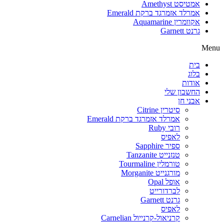
אמטיסט Amethyst
אמרלד אזמרגד ברקת Emerald
אקוומרין Aquamarine
גרנט Garnett
Menu
בית
בלוג
אודות
החשבון שלי
אבני חן
סיטרין Citrine
אמרלד אזמרגד ברקת Emerald
רובי Ruby
לאפיס
ספיר Sapphire
טנזנייט Tanzanite
טורמלין Tourmaline
מורגנייט Morganite
אופל Opal
לברדורייט
גרנט Garnett
לאפיס
קרניאול-קרנייול Carnelian