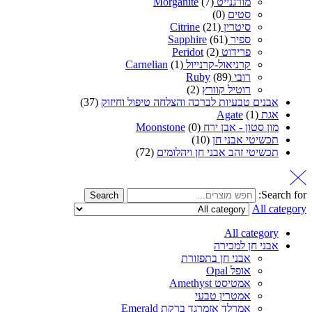
מורגנייט Morganite
(7)
סטים
(0)
סיטרין Citrine
(21)
ספיר Sapphire
(61)
פרידוט Peridot
(2)
קרניאול-קרנייול Carnelian
(1)
רובי Ruby
(89)
רוטיל קוורץ
(2)
אבנים טבעיות לברכה והצלחה טיפול וחיזוק
(37)
אגת Agate
(1)
מון סטון - אבן ירח Moonstone
(0)
תכשיטי אבני חן
(10)
תכשיטי זהב אבני חן ויהלומים
(72)
Search for:
Search
All category
All category
אבני חן למכירה
אבני חן בתפזורת
אופל Opal
אמטיסט Amethyst
אמטרין טבעי
אמרלד אזמרגד ברקת Emerald