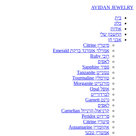
AVIDAN JEWELRY
בית
בלוג
אודות
החשבון שלי
אבני חן
סיטרין Citrine
אמרלד אזמרגד ברקת Emerald
רובי Ruby
לאפיס
ספיר Sapphire
טנזנייט Tanzanite
טורמלין Tourmaline
מורגנייט Morganite
אופל Opal
לברדורייט
גרנט Garnett
לאפיס
קרניאול-קרנייול Carnelian
פרידוט Peridot
סיטרין Citrine
אקוומרין Aquamarine
אמטרין טבעי