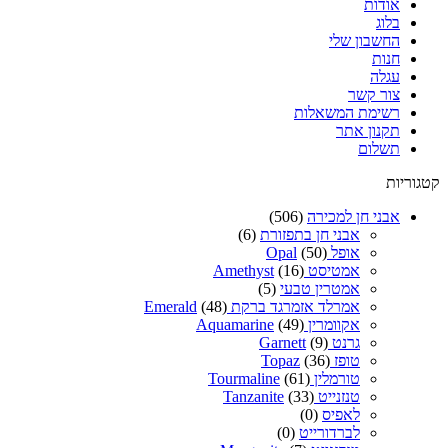
אודות
בלוג
החשבון שלי
חנות
עגלה
צור קשר
רשימת המשאלות
תקנון אתר
תשלום
קטגוריות
אבני חן למכירה
(506)
אבני חן בתפזורת
(6)
אופל Opal
(50)
אמטיסט Amethyst
(16)
אמטרין טבעי
(5)
אמרלד אזמרגד ברקת Emerald
(48)
אקוומרין Aquamarine
(49)
גרנט Garnett
(9)
טופז Topaz
(36)
טורמלין Tourmaline
(61)
טנזנייט Tanzanite
(33)
לאפיס
(0)
לברדורייט
(0)