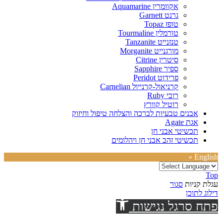
אקוומרין Aquamarine
גרנט Garnett
טופז Topaz
טורמלין Tourmaline
טנזנייט Tanzanite
מורגנייט Morganite
סיטרין Citrine
ספיר Sapphire
פרידוט Peridot
קרניאול-קרנייול Carnelian
רובי Ruby
רוטיל קוורץ
אבנים טבעיות לברכה והצלחה טיפול וחיזוק
אגת Agate
תכשיטי אבני חן
תכשיטי זהב אבני חן ויהלומים
English »
Top
עגלת קניות
סגור
דילוג לתוכן
פתח סרגל נגישות