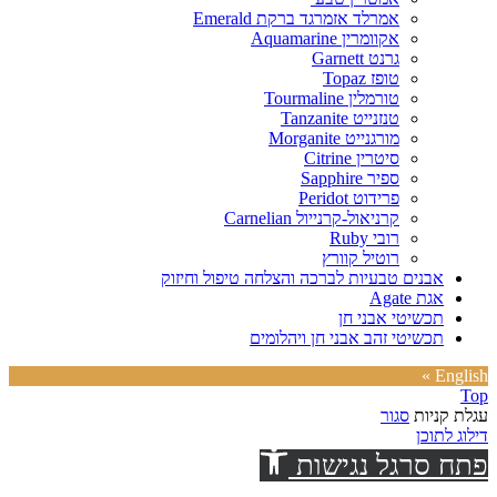
אמרלד אזמרגד ברקת Emerald
אקוומרין Aquamarine
גרנט Garnett
טופז Topaz
טורמלין Tourmaline
טנזנייט Tanzanite
מורגנייט Morganite
סיטרין Citrine
ספיר Sapphire
פרידוט Peridot
קרניאול-קרנייול Carnelian
רובי Ruby
רוטיל קוורץ
אבנים טבעיות לברכה והצלחה טיפול וחיזוק
אגת Agate
תכשיטי אבני חן
תכשיטי זהב אבני חן ויהלומים
English »
Top
עגלת קניות
סגור
דילוג לתוכן
פתח סרגל נגישות