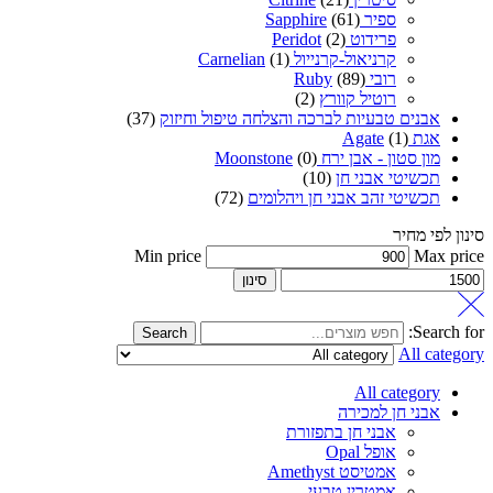
ספיר Sapphire
(61)
פרידוט Peridot
(2)
קרניאול-קרנייול Carnelian
(1)
רובי Ruby
(89)
רוטיל קוורץ
(2)
אבנים טבעיות לברכה והצלחה טיפול וחיזוק
(37)
אגת Agate
(1)
מון סטון - אבן ירח Moonstone
(0)
תכשיטי אבני חן
(10)
תכשיטי זהב אבני חן ויהלומים
(72)
סינון לפי מחיר
Min price
Max price
סינון
Search for:
Search
All category
All category
אבני חן למכירה
אבני חן בתפזורת
אופל Opal
אמטיסט Amethyst
אמטרין טבעי