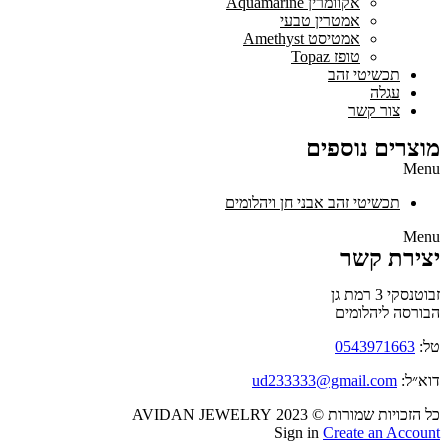
אקוומרין Aquamarine
אמטרין טבעי
אמטיסט Amethyst
טופז Topaz
תכשיטי זהב
עגלה
צור קשר
מוצרים נוספים
Menu
תכשיטי זהב אבני חן ויהלומים
Menu
יצירת קשר
זבוטנסקי 3 רמת גן
הבורסה ליהלומים
טל:
0543971663
דוא״ל:
ud233333@gmail.com
כל הזכויות שמורות © 2023 AVIDAN JEWELRY
Sign in
Create an Account