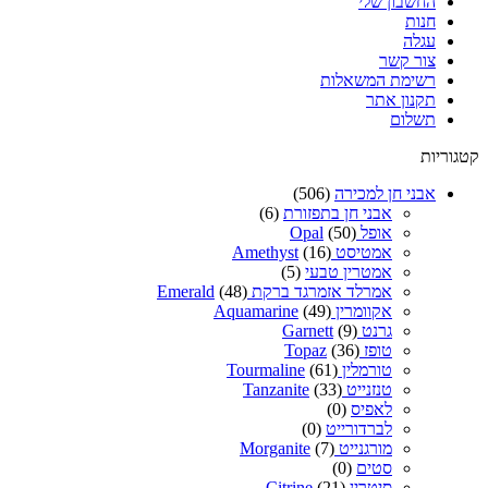
החשבון שלי
חנות
עגלה
צור קשר
רשימת המשאלות
תקנון אתר
תשלום
קטגוריות
אבני חן למכירה
(506)
אבני חן בתפזורת
(6)
אופל Opal
(50)
אמטיסט Amethyst
(16)
אמטרין טבעי
(5)
אמרלד אזמרגד ברקת Emerald
(48)
אקוומרין Aquamarine
(49)
גרנט Garnett
(9)
טופז Topaz
(36)
טורמלין Tourmaline
(61)
טנזנייט Tanzanite
(33)
לאפיס
(0)
לברדורייט
(0)
מורגנייט Morganite
(7)
סטים
(0)
סיטרין Citrine
(21)