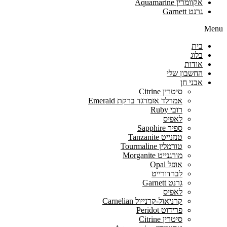
אקוומרין Aquamarine
גרנט Garnett
Menu
בית
בלוג
אודות
החשבון שלי
אבני חן
סיטרין Citrine
אמרלד אזמרגד ברקת Emerald
רובי Ruby
לאפיס
ספיר Sapphire
טנזנייט Tanzanite
טורמלין Tourmaline
מורגנייט Morganite
אופל Opal
לברדורייט
גרנט Garnett
לאפיס
קרניאול-קרנייול Carnelian
פרידוט Peridot
סיטרין Citrine