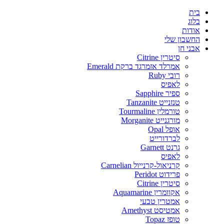
בית
בלוג
אודות
החשבון שלי
אבני חן
סיטרין Citrine
אמרלד אזמרגד ברקת Emerald
רובי Ruby
לאפיס
ספיר Sapphire
טנזנייט Tanzanite
טורמלין Tourmaline
מורגנייט Morganite
אופל Opal
לברדורייט
גרנט Garnett
לאפיס
קרניאול-קרנייול Carnelian
פרידוט Peridot
סיטרין Citrine
אקוומרין Aquamarine
אמטרין טבעי
אמטיסט Amethyst
טופז Topaz