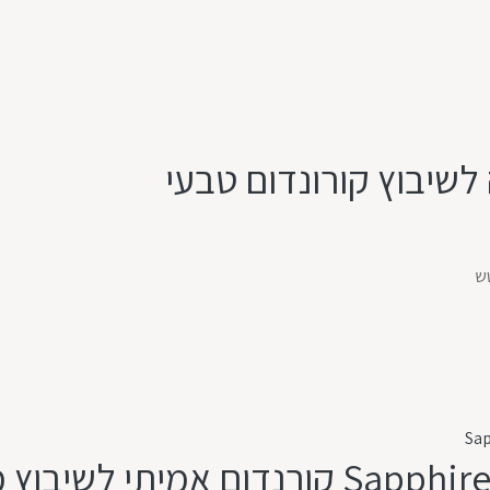
8.05 קראט ספיר סט תואם אבני Sapphire קור