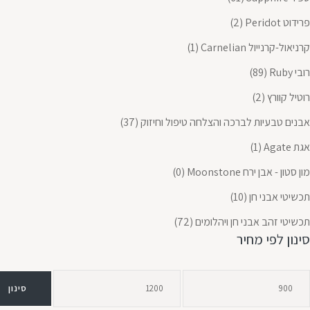
פרידוט Peridot
(2)
קרניאול-קרנייול Carnelian
(1)
רובי Ruby
(89)
רוטיל קוורץ
(2)
אבנים טבעיות לברכה והצלחה טיפול וחיזוק
(37)
אגת Agate
(1)
מון סטון - אבן ירח Moonstone
(0)
תכשיטי אבני חן
(10)
תכשיטי זהב אבני חן ויהלומים
(72)
סינון לפי מחיר
סינון