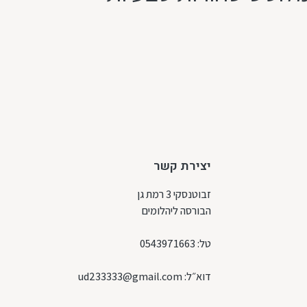
יצירת קשר
זבוטנסקי 3 רמת גן
הבורסה ליהלומים
טל:
0543971663
דוא״ל:
ud233333@gmail.com