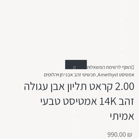
ה
ו
ס
פ
ה
ל
ס
ל
הוסף לרשימת המשאלות
אמטיסט Amethyst
,
תכשיטי זהב אבני חן ויהלומים
ת
2.00 קראט תליון אבן עגולה
צ
ו
זהב 14K אמטיסט טבעי
ג
ה
אמיתי
מ
ה
י
990.00
₪
ר