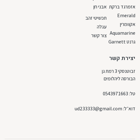
אזמרגד ברקת
אבני חן
Emerald
תכשיטי זהב
אקוומרין
עגלה
Aquamarine
צור קשר
גרנט Garnett
יצירת קשר
זבוטנסקי 3 רמת גן
הבורסה ליהלומים
טל:
0543971663
דוא״ל:
ud233333@gmail.com