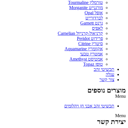
טורמלין Tourmaline
מורגנייט Morganite
אופל Opal
לברדורייט
גרנט Garnett
לאפיס
קרניאול-קרנייול Carnelian
פרידוט Peridot
סיטרין Citrine
אקוומרין Aquamarine
אמטרין טבעי
אמטיסט Amethyst
טופז Topaz
תכשיטי זהב
עגלה
צור קשר
מוצרים נוספים
Menu
תכשיטי זהב אבני חן ויהלומים
Menu
יצירת קשר