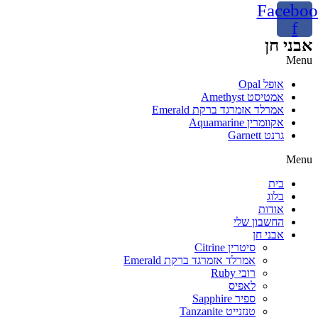
Faceboo
f
אבני חן
Menu
אופל Opal
אמטיסט Amethyst
אמרלד אזמרגד ברקת Emerald
אקוומרין Aquamarine
גרנט Garnett
Menu
בית
בלוג
אודות
החשבון שלי
אבני חן
סיטרין Citrine
אמרלד אזמרגד ברקת Emerald
רובי Ruby
לאפיס
ספיר Sapphire
טנזנייט Tanzanite