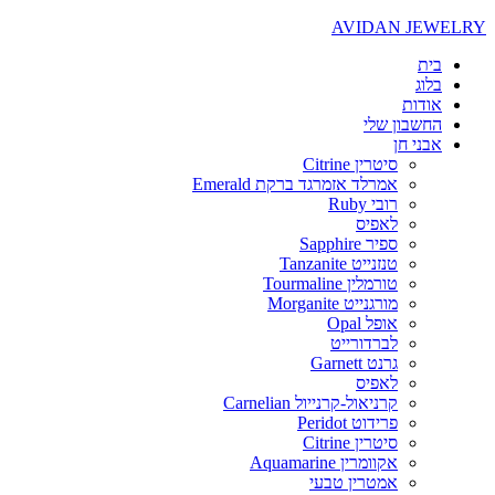
AVIDAN JEWELRY
בית
בלוג
אודות
החשבון שלי
אבני חן
סיטרין Citrine
אמרלד אזמרגד ברקת Emerald
רובי Ruby
לאפיס
ספיר Sapphire
טנזנייט Tanzanite
טורמלין Tourmaline
מורגנייט Morganite
אופל Opal
לברדורייט
גרנט Garnett
לאפיס
קרניאול-קרנייול Carnelian
פרידוט Peridot
סיטרין Citrine
אקוומרין Aquamarine
אמטרין טבעי