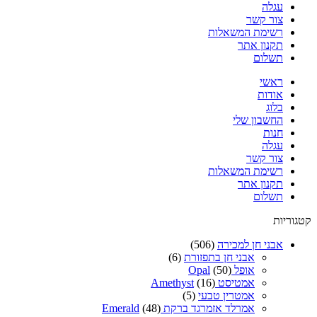
עגלה
צור קשר
רשימת המשאלות
תקנון אתר
תשלום
ראשי
אודות
בלוג
החשבון שלי
חנות
עגלה
צור קשר
רשימת המשאלות
תקנון אתר
תשלום
קטגוריות
אבני חן למכירה
(506)
אבני חן בתפזורת
(6)
אופל Opal
(50)
אמטיסט Amethyst
(16)
אמטרין טבעי
(5)
אמרלד אזמרגד ברקת Emerald
(48)