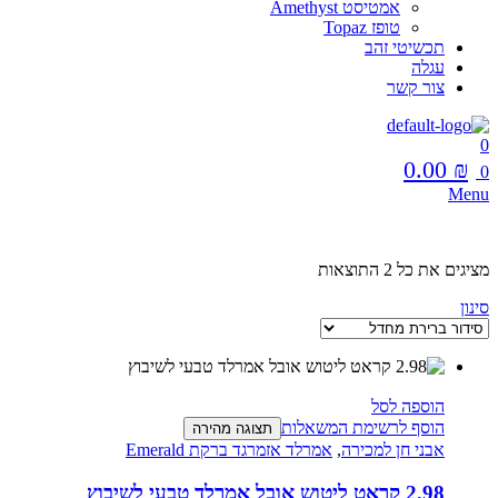
אמטיסט Amethyst
טופז Topaz
תכשיטי זהב
עגלה
צור קשר
0
0.00
₪
0
Menu
מציגים את כל ⁦2⁩ התוצאות
סינון
הוספה לסל
הוסף לרשימת המשאלות
תצוגה מהירה
אבני חן למכירה
,
אמרלד אזמרגד ברקת Emerald
2.98 קראט ליטוש אובל אמרלד טבעי לשיבוץ