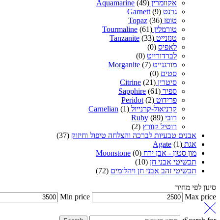
אקוומרין Aquamarine
(49)
גרנט Garnett
(9)
טופז Topaz
(36)
טורמלין Tourmaline
(61)
טנזנייט Tanzanite
(33)
לאפיס
(0)
לברדורייט
(0)
מורגנייט Morganite
(7)
סטים
(0)
סיטרין Citrine
(21)
ספיר Sapphire
(61)
פרידוט Peridot
(2)
קרניאול-קרנייול Carnelian
(1)
רובי Ruby
(89)
רוטיל קוורץ
(2)
אבנים טבעיות לברכה והצלחה טיפול וחיזוק
(37)
אגת Agate
(1)
מון סטון - אבן ירח Moonstone
(0)
תכשיטי אבני חן
(10)
תכשיטי זהב אבני חן ויהלומים
(72)
סינון לפי מחיר
Min price
Max price