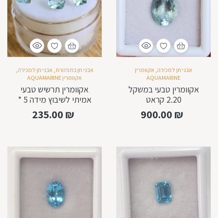
אבני חן למכירה
,
אקוומרין
אבני חן בתפזורת
,
אבני חן למכירה
,
AQUAMARINE
אקוומרין AQUAMARINE
אקוומרין טבעי במשקל
אקוומרין תרשיש טבעי
2.20 קראט
אמיתי לשיבוץ מידה 5 *
5 ממ ליטוש צורת קושן
235.00
₪
900.00
₪
המחיר ליחידה אחת