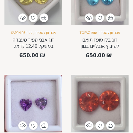
אבני חן למכירה
,
טופז TOPAZ
אבני חן למכירה
,
ספיר SAPPHIRE
זוג בלו טופז תואם
זוג אבני ספיר מעבדה
לשיבוץ אובליים בגוון
במשקל 12.40 קראט
יפיפה 5.05 קראט 7*9
בצבע צהוב מהמם מידה
650.00
₪
650.00
₪
ממ
10.ממ