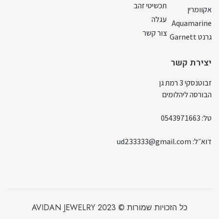
תכשיטי זהב
אקוומרין
עגלה
Aquamarine
צור קשר
גרנט Garnett
יצירת קשר
זבוטנסקי 3 רמת גן
הבורסה ליהלומים
טל:
0543971663
דוא״ל:
ud233333@gmail.com
כל הזכויות שמורות © 2023 AVIDAN JEWELRY